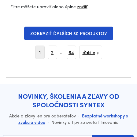
Filtre môžete upraviť alebo úplne
zrušiť
ZOBRAZIŤ ĎALŠÍCH 30 PRODUKTOV
1
2
...
64
ďalšie
NOVINKY, ŠKOLENIA A ZĽAVY OD
SPOLOČNOSTI SYNTEX
Akcie a zľavy len pre odberateľov
·
Bezplatné workshopy o
zvuku a videu
·
Novinky a tipy zo sveta filmovania