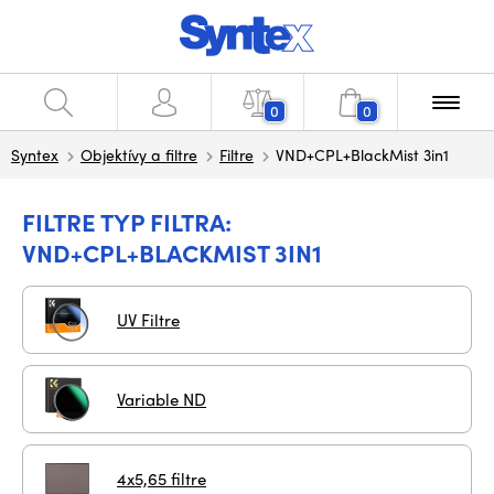
0
0
Syntex
Objektívy a filtre
Filtre
VND+CPL+BlackMist 3in1
FILTRE TYP FILTRA:
VND+CPL+BLACKMIST 3IN1
UV Filtre
Variable ND
4x5,65 filtre