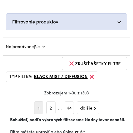
Filtrovanie produktov
Najpredávanejšie
ZRUŠIŤ VŠETKY FILTRE
TYP FILTRA:
BLACK MIST / DIFFUSION
Zobrazujem 1-30 z 1303
1
2
...
44
ďalšie
Bohužiaľ, podľa vybraných filtrov sme žiadny tovar nenašli.
Filtre môžete upraviť alebo úplne
zrušiť