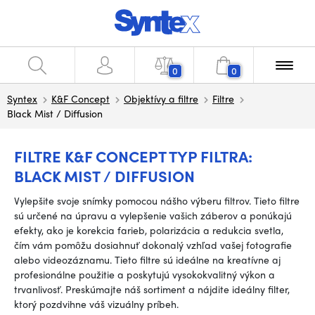
0
0
Syntex
K&F Concept
Objektívy a filtre
Filtre
Black Mist / Diffusion
FILTRE K&F CONCEPT TYP FILTRA:
BLACK MIST / DIFFUSION
Vylepšite svoje snímky pomocou nášho výberu filtrov. Tieto filtre
sú určené na úpravu a vylepšenie vašich záberov a ponúkajú
efekty, ako je korekcia farieb, polarizácia a redukcia svetla,
čím vám pomôžu dosiahnuť dokonalý vzhľad vašej fotografie
alebo videozáznamu. Tieto filtre sú ideálne na kreatívne aj
profesionálne použitie a poskytujú vysokokvalitný výkon a
trvanlivosť. Preskúmajte náš sortiment a nájdite ideálny filter,
ktorý pozdvihne váš vizuálny príbeh.