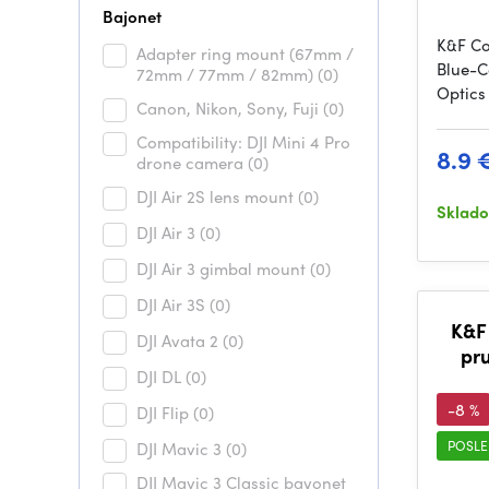
Bajonet
K&F Co
Adapter ring mount (67mm /
Blue-C
72mm / 77mm / 82mm)
(0)
Optics 
Canon, Nikon, Sony, Fuji
(0)
Compatibility: DJI Mini 4 Pro
8.9 
drone camera
(0)
DJI Air 2S lens mount
(0)
Sklad
DJI Air 3
(0)
DJI Air 3 gimbal mount
(0)
DJI Air 3S
(0)
K&F 
DJI Avata 2
(0)
pr
DJI DL
(0)
vodeo
-8 %
DJI Flip
(0)
POSLE
DJI Mavic 3
(0)
DJI Mavic 3 Classic bayonet