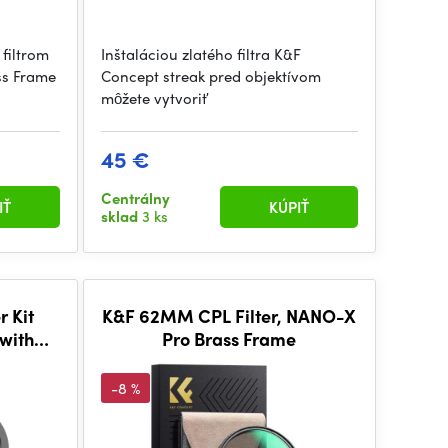
 filtrom
Inštaláciou zlatého filtra K&F
s Frame
Concept streak pred objektívom
môžete vytvoriť
45 €
Centrálny
IŤ
KÚPIŤ
sklad
3 ks
r Kit
K&F 62MM CPL Filter, NANO-X
with
Pro Brass Frame
-8 %