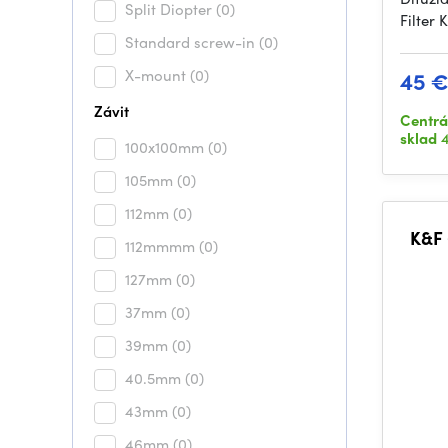
Split Diopter
(0)
Filter
Standard screw-in
(0)
X-mount
(0)
45 
Závit
Centrá
sklad
4
100x100mm
(0)
105mm
(0)
112mm
(0)
K&F 
112mmmm
(0)
127mm
(0)
(M
Pou
37mm
(0)
39mm
(0)
40.5mm
(0)
43mm
(0)
46mm
(0)