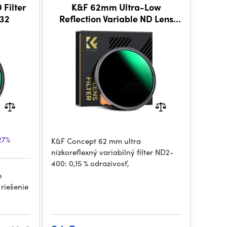
Filter
K&F 62mm Ultra-Low
D32
Reflection Variable ND Lens
Filter, ND2-400
27%
K&F Concept 62 mm ultra
nízkoreflexný variabilný filter ND2-
400: 0,15 % odrazivosť,
o
riešenie