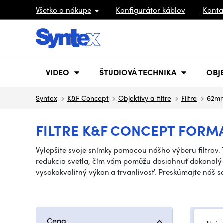
Všetko o nákupe
Konfigurátor káblov
Konta
VIDEO
ŠTÚDIOVÁ TECHNIKA
OBJ
Syntex
K&F Concept
Objektívy a filtre
Filtre
62m
FILTRE K&F CONCEPT FORMÁ
Vylepšite svoje snímky pomocou nášho výberu filtrov. T
redukcia svetla, čím vám pomôžu dosiahnuť dokonalý vz
vysokokvalitný výkon a trvanlivosť. Preskúmajte náš sor
Cena