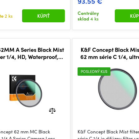
93.55 €
Centrálny
te
2 ks
KÚPIŤ
KÚP
sklad
4 ks
2MM A Series Black Mist
K&F Concept Black Mist
ter 1/4, HD, Waterproof,
62 mm série C 1/4, ult
n optics, Green Coating
POSLEDNÝ KUS
oncept 62 mm MC Black
K&F Concept Black Mist filt
a 1/4 A Series Camera Lens
série C 1/4 je difúzny filter 