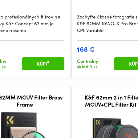
a profesionálnych filtrov na
Zachyťte úžasné fotografie s
ívy K&F Concept 62 mm je
K&F 62MM NANO-X Pro Bras
xné riešenie
CPL Variable
€
168 €
lny
Centrálny
KÚPIŤ
KÚP
 ks
sklad
3 ks
62MM MCUV Filter Brass
K&F 62mm 2 in 1 Filte
Frame
MCUV+CPL Filter Kit 
Metal Caps