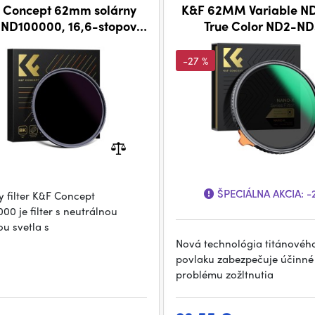
 Concept 62mm solárny
K&F 62MM Variable ND 
er ND100000, 16,6-stopový
True Color ND2-N
ný s neutrálnou hustotou
Nano-X séria
-27 %
ŠPECIÁLNA AKCIA:
-
y filter K&F Concept
00 je filter s neutrálnou
ou svetla s
Nová technológia titánovéh
povlaku zabezpečuje účinné 
problému zožltnutia