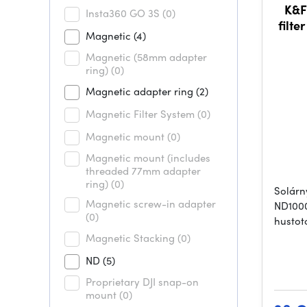
K&F
Insta360 GO 3S
(0)
filt
Magnetic
(4)
pev
Magnetic (58mm adapter
ring)
(0)
Magnetic adapter ring
(2)
Magnetic Filter System
(0)
Magnetic mount
(0)
Magnetic mount (includes
threaded 77mm adapter
ring)
(0)
Solárn
Magnetic screw-in adapter
ND1000
(0)
hustot
Magnetic Stacking
(0)
ND
(5)
Proprietary DJI snap-on
mount
(0)