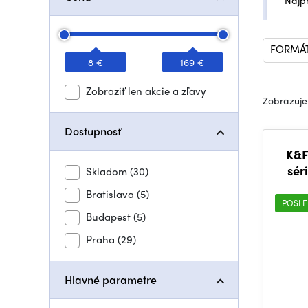
Najp
FORMÁT 
8 €
169 €
Zobraziť len akcie a zľavy
Zobrazuje
Dostupnosť
K&F
sér
Skladom
(30)
ú
Bratislava
(5)
POSLE
Budapest
(5)
Praha
(29)
Hlavné parametre