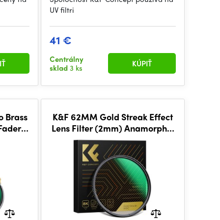
UV filtri
41 €
Centrálny
IŤ
KÚPIŤ
sklad
3 ks
 Brass
K&F 62MM Gold Streak Effect
Fader
Lens Filter (2mm) Anamorphic
Optical Glass Light Flare Effect