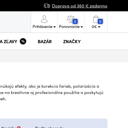
Doprava od 360 € zadarmo
0
0
Prihlásenie
Porovnanie
0
€
 A ZĽAVY
BAZÁR
ZNAČKY
úkajú efekty, ako je korekcia farieb, polarizácia a
e na kreatívne aj profesionálne použitie a poskytujú
beh.