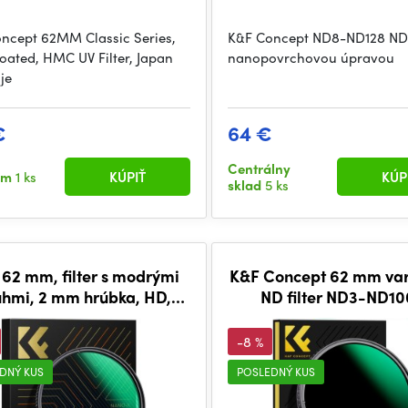
ncept 62MM Classic Series,
K&F Concept ND8-ND128 ND f
oated, HMC UV Filter, Japan
nanopovrchovou úpravou
je
€
64 €
Centrálny
om
1 ks
KÚPIŤ
KÚP
sklad
5 ks
62 mm, filter s modrými
K&F Concept 62 mm var
uhmi, 2 mm hrúbka, HD,
ND filter ND3-ND10
dolný, proti poškriabaniu
ultratenký HD, s obojs
28-vrstvovým nano pov
-8 %
séria Nano-X
DNÝ KUS
POSLEDNÝ KUS