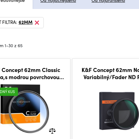
redávanejšie
Od najlacnejšieho
Od najdrahšieho
FILTRA:
62MM
m 1-30 z 65
 Concept 62mm Classic
K&F Concept 62mm N
ia,s modrou povrchovou
Variabilný/Fader ND F
pravou, HMC UV filter,
ND8~ND128
japonská optika
DNÝ KUS