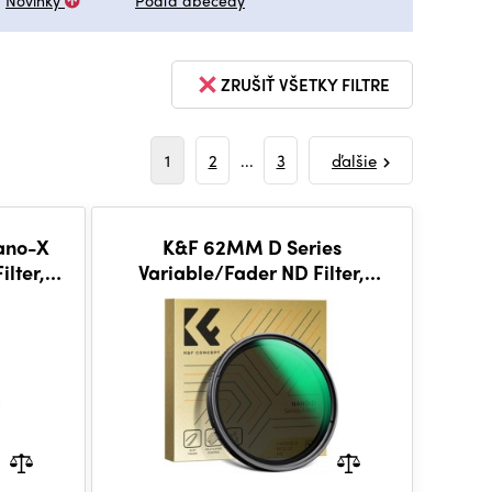
Novinky
Podľa abecedy
ZRUŠIŤ VŠETKY FILTRE
1
2
...
3
ďalšie
ano-X
K&F 62MM D Series
ilter,
Variable/Fader ND Filter,
ND2~ND32, W/O Black Cross