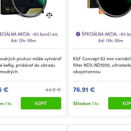
ECIÁLNA AKCIA:
-8%
končí za:
ŠPECIÁLNA AKCIA:
-8%
ko
6d: 13h: 55m
6d: 13h: 55m
 modrých pruhov môže vytvárať
K&F Concept 62 mm variabi
é kefky, pridávať do obrazu
filter ND3-ND1000, ultratenk
 modrých
obojstrannou
6 €
76.91 €
44.8 €
om
1 ks
KÚPIŤ
Skladom
1 ks
KÚP