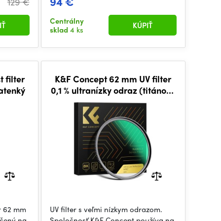
94 €
129 €
Centrálny
IŤ
KÚPIŤ
sklad
4 ks
 filter
K&F Concept 62 mm UV filter
ratenký
0,1 % ultranízky odraz (titánový
povlak) s 28 viacvrstvovými
povlakmi radu Nano-X
er 62 mm
UV filter s veľmi nízkym odrazom.
určený na
Spoločnosť K&F Concept používa na