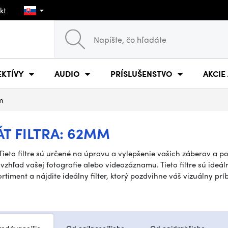
kt
EKTÍVY
AUDIO
PRÍSLUŠENSTVO
AKCIE
m
T FILTRA: 62MM
ieto filtre sú určené na úpravu a vylepšenie vašich záberov a pon
hľad vašej fotografie alebo videozáznamu. Tieto filtre sú ideáln
timent a nájdite ideálny filter, ktorý pozdvihne váš vizuálny prí