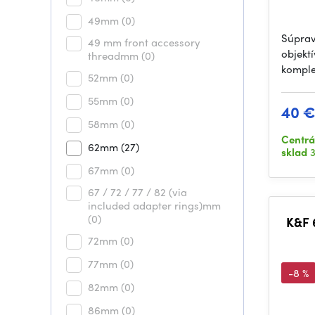
49mm
(0)
Súprav
49 mm front accessory
objekt
threadmm
(0)
komple
52mm
(0)
55mm
(0)
40 
58mm
(0)
Centrá
62mm
(27)
sklad
3
67mm
(0)
67 / 72 / 77 / 82 (via
included adapter rings)mm
(0)
K&F 
72mm
(0)
77mm
(0)
-8 %
82mm
(0)
86mm
(0)