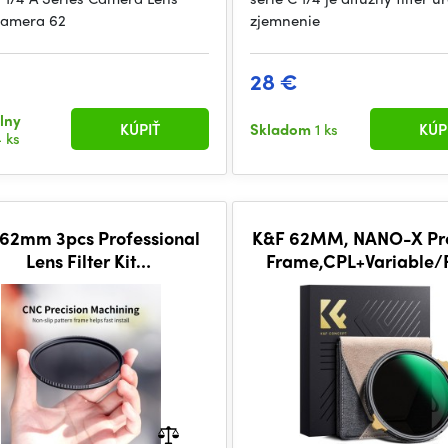
 Kamera 62
zjemnenie
€
28 €
lny
KÚPIŤ
Skladom
1 ks
KÚP
 ks
62mm 3pcs Professional
K&F 62MM, NANO-X Pro
Lens Filter Kit
Frame,CPL+Variable/
CUV/CPL/ND4) + Filter
ND2-32
ch+3pcs*Cleaning Cloth