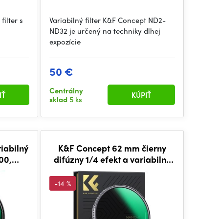
ilter s
Variabilný filter K&F Concept ND2-
ND32 je určený na techniky dlhej
expozície
50 €
Centrálny
IŤ
KÚPIŤ
sklad
5 ks
iabilný
K&F Concept 62 mm čierny
00,
difúzny 1/4 efekt a variabilný
tranným
ND2-ND32 ND filter 2-v-1
lakom,
(séria Nano-X)
-14 %