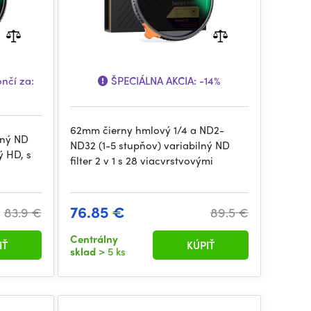
nčí za:
ŠPECIÁLNA AKCIA:
-14%
62mm čierny hmlový 1/4 a ND2-
lný ND
ND32 (1-5 stupňov) variabilný ND
ý HD, s
filter 2 v 1 s 28 viacvrstvovými
76.85 €
83.9 €
89.5 €
Centrálny
IŤ
KÚPIŤ
sklad
> 5 ks