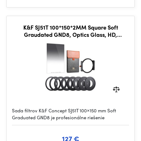
K&F SJ51T 100*150*2MM Square Soft
Graudated GND8, Optics Glass, HD,
Waterproof, Anti Scratch
Sada filtrov K&F Concept SJ51T 100×150 mm Soft
Graduated GND8 je profesionálne riešenie
127 €