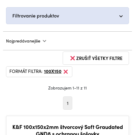
Filtrovanie produktov
Najpredávanejšie
ZRUŠIŤ VŠETKY FILTRE
FORMÁT FILTRA:
100X150
Zobrazujem 1-11 z 11
1
K&F 100x150x2mm štvorcový Soft Graudated
GND8 s ochranou šošovky