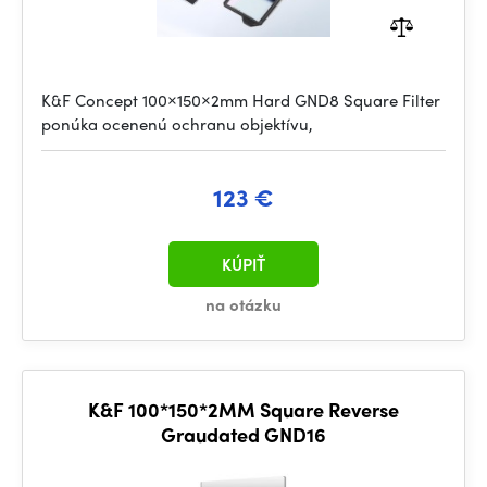
K&F Concept 100×150×2mm Hard GND8 Square Filter
ponúka ocenenú ochranu objektívu,
123 €
KÚPIŤ
na otázku
K&F 100*150*2MM Square Reverse
Graudated GND16