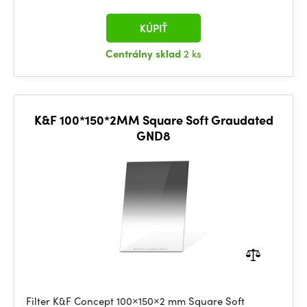
KÚPIŤ
Centrálny sklad
2 ks
K&F 100*150*2MM Square Soft Graudated
GND8
Filter K&F Concept 100×150×2 mm Square Soft