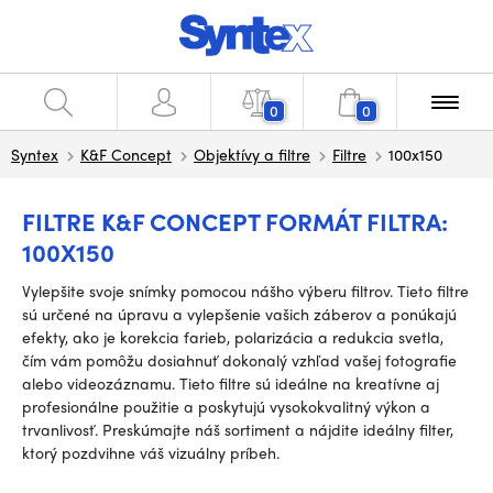
0
0
Syntex
K&F Concept
Objektívy a filtre
Filtre
100x150
FILTRE K&F CONCEPT FORMÁT FILTRA:
100X150
Vylepšite svoje snímky pomocou nášho výberu filtrov. Tieto filtre
sú určené na úpravu a vylepšenie vašich záberov a ponúkajú
efekty, ako je korekcia farieb, polarizácia a redukcia svetla,
čím vám pomôžu dosiahnuť dokonalý vzhľad vašej fotografie
alebo videozáznamu. Tieto filtre sú ideálne na kreatívne aj
profesionálne použitie a poskytujú vysokokvalitný výkon a
trvanlivosť. Preskúmajte náš sortiment a nájdite ideálny filter,
ktorý pozdvihne váš vizuálny príbeh.