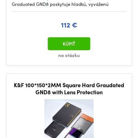
Graduated GND8 poskytuje hladkú, vyváženú
112 €
KÚPIŤ
na otázku
K&F 100*150*2MM Square Hard Graudated
GND8 with Lens Protection