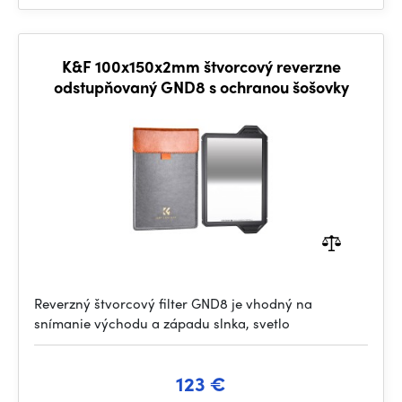
K&F 100x150x2mm štvorcový reverzne
odstupňovaný GND8 s ochranou šošovky
Reverzný štvorcový filter GND8 je vhodný na
snímanie východu a západu slnka, svetlo
123 €