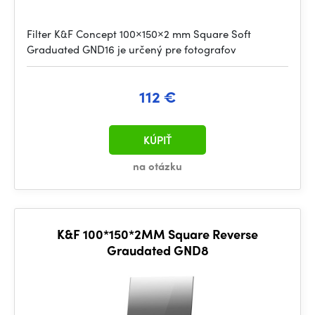
Filter K&F Concept 100×150×2 mm Square Soft
Graduated GND16 je určený pre fotografov
112 €
KÚPIŤ
na otázku
K&F 100*150*2MM Square Reverse
Graudated GND8