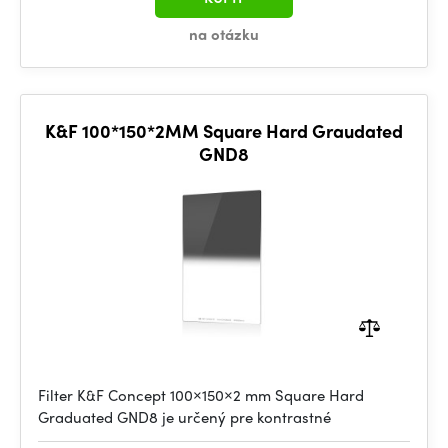
na otázku
K&F 100*150*2MM Square Hard Graudated
GND8
Filter K&F Concept 100×150×2 mm Square Hard
Graduated GND8 je určený pre kontrastné