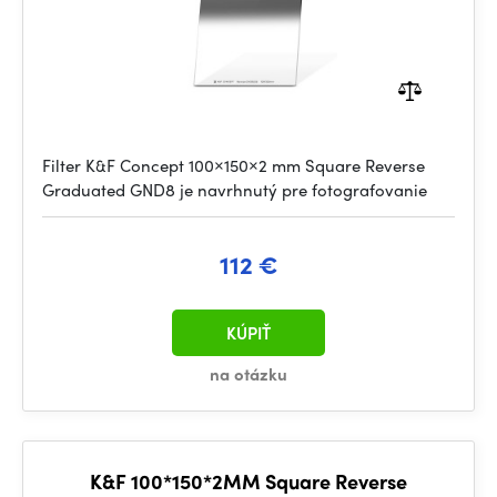
Filter K&F Concept 100×150×2 mm Square Reverse
Graduated GND8 je navrhnutý pre fotografovanie
112 €
KÚPIŤ
na otázku
K&F 100*150*2MM Square Reverse