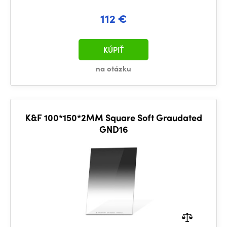
112 €
KÚPIŤ
na otázku
K&F 100*150*2MM Square Soft Graudated
GND16