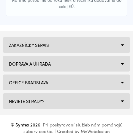
Na trhu pôsobíme od roku 1994 a techniku dodávame do
celej EÚ.
ZÁKAZNÍCKY SERVIS
DOPRAVA A ÚHRADA
OFFICE BRATISLAVA
NEVIETE SI RADY?
© Syntex 2026
. Pri poskytovaní služieb nám pomáhajú
súbory cookie
. | Created by
MyWebdesign