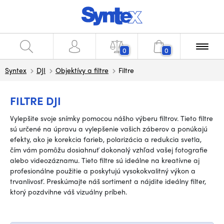
0
0
Syntex
DJI
Objektívy a filtre
Filtre
FILTRE DJI
Vylepšite svoje snímky pomocou nášho výberu filtrov. Tieto filtre
sú určené na úpravu a vylepšenie vašich záberov a ponúkajú
efekty, ako je korekcia farieb, polarizácia a redukcia svetla,
čím vám pomôžu dosiahnuť dokonalý vzhľad vašej fotografie
alebo videozáznamu. Tieto filtre sú ideálne na kreatívne aj
profesionálne použitie a poskytujú vysokokvalitný výkon a
trvanlivosť. Preskúmajte náš sortiment a nájdite ideálny filter,
ktorý pozdvihne váš vizuálny príbeh.