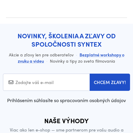
NOVINKY, ŠKOLENIA A ZĽAVY OD
SPOLOČNOSTI SYNTEX
Akcie a zľavy len pre odberateľov
·
Bezplatné workshopy o
zvuku a videu
·
Novinky a tipy zo sveta filmovania
CHCEM ZĽAVY!
Prihlásením súhlasíte so spracovaním osobných údajov
NAŠE VÝHODY
Viac ako len e-shop — sme partnerom pre vašu audio a