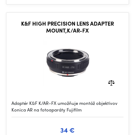
K&F HIGH PRECISION LENS ADAPTER
MOUNT,K/AR-FX
Adaptér K&F K/AR–FX umožňuje montáž objektívov
Konica AR na fotoaparáty Fujifilm
34 €