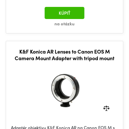
KÚPIŤ
na otázku
K&F Konica AR Lenses to Canon EOS M
Camera Mount Adapter with tripod mount
Adaptér objektívu K&F Konica AR na Canon EOS M s