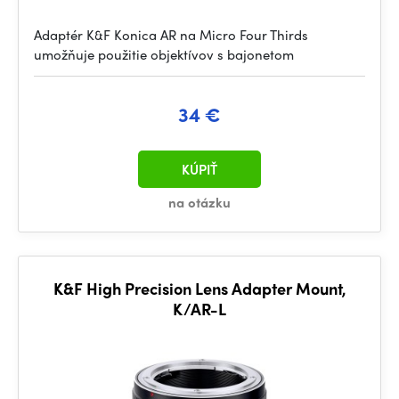
Adaptér K&F Konica AR na Micro Four Thirds
umožňuje použitie objektívov s bajonetom
34 €
KÚPIŤ
na otázku
K&F High Precision Lens Adapter Mount,
K/AR-L