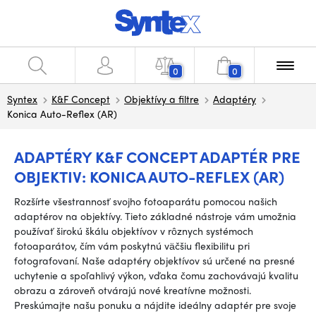
0
0
Syntex
K&F Concept
Objektívy a filtre
Adaptéry
Konica Auto-Reflex (AR)
ADAPTÉRY K&F CONCEPT ADAPTÉR PRE
OBJEKTIV: KONICA AUTO-REFLEX (AR)
Rozšírte všestrannosť svojho fotoaparátu pomocou našich
adaptérov na objektívy. Tieto základné nástroje vám umožnia
používať širokú škálu objektívov v rôznych systémoch
fotoaparátov, čím vám poskytnú väčšiu flexibilitu pri
fotografovaní. Naše adaptéry objektívov sú určené na presné
uchytenie a spoľahlivý výkon, vďaka čomu zachovávajú kvalitu
obrazu a zároveň otvárajú nové kreatívne možnosti.
Preskúmajte našu ponuku a nájdite ideálny adaptér pre svoje