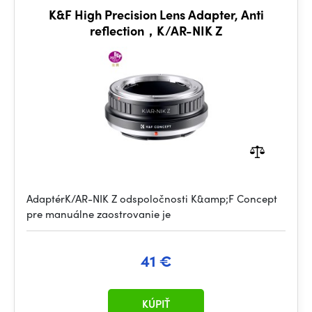
K&F High Precision Lens Adapter, Anti
reflection，K/AR-NIK Z
AdaptérK/AR-NIK Z odspoločnosti K&amp;F Concept
pre manuálne zaostrovanie je
41 €
KÚPIŤ