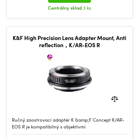
Centrálny sklad
3 ks
K&F High Precision Lens Adapter Mount, Anti
reflection，K/AR-EOS R
Ručný zaostrovací adaptér K &amp;F Concept K/AR-
EOS R je kompatibilný s objektívmi