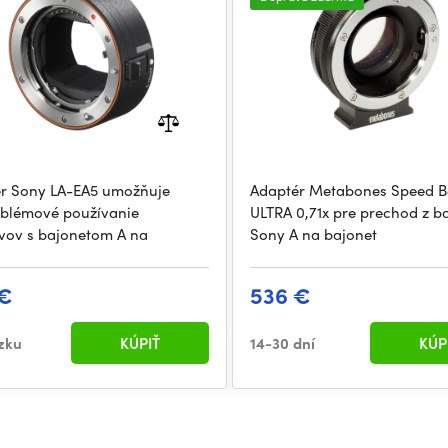
r Sony LA-EA5 umožňuje
Adaptér Metabones Speed B
blémové používanie
ULTRA 0,71x pre prechod z b
ívov s bajonetom A na
Sony A na bajonet
 €
536 €
zku
KÚPIŤ
14-30 dní
KÚP