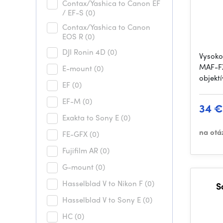
Contax/Yashica to Canon EF
/ EF-S
(0)
Contax/Yashica to Canon
EOS R
(0)
DJI Ronin 4D
(0)
Vysoko
MAF-FX
E-mount
(0)
objekt
EF
(0)
EF-M
(0)
34 €
Exakta to Sony E
(0)
na otá
FE-GFX
(0)
Fujifilm AR
(0)
G-mount
(0)
Hasselblad V to Nikon F
(0)
S
Hasselblad V to Sony E
(0)
HC
(0)