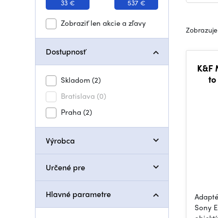
33 €
537 €
Zobraziť len akcie a zľavy
Zobrazujem
Dostupnosť
K&F M
to
Skladom
(2)
Bratislava
(0)
Praha
(2)
Výrobca
Určené pre
Hlavné parametre
Adapté
Sony E