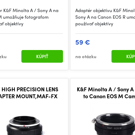
r K&F Minolta A / Sony A na
Adaptér objektívu K&F Minol
M umožňuje fotografom
Sony A na Canon EOS R um
ať objektívy
používať objektívy
€
59 €
zku
KÚPIŤ
na otázku
KÚP
 HIGH PRECISION LENS
K&F Minolta A / Sony A
APTER MOUNT,MAF-FX
to Canon EOS M Ca
Mount Adapter