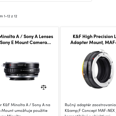
 1-12 z 12
inolta A / Sony A Lenses
K&F High Precision 
 Sony E Mount Camera
Adapter Mount, MAF
Adapter
r K&F Minolta A / Sony A na
Ručný adaptér zaostrovania
-Mount umožňuje použitie
K&amp;F Concept MAF-NEX 