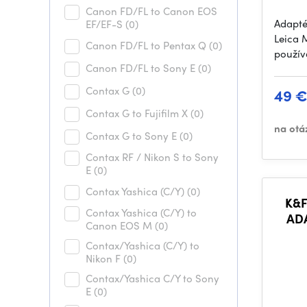
Canon FD/FL to Canon EOS
Adapté
EF/EF-S
(0)
Leica 
Canon FD/FL to Pentax Q
(0)
použív
Canon FD/FL to Sony E
(0)
Contax G
(0)
49 
Contax G to Fujifilm X
(0)
na otá
Contax G to Sony E
(0)
Contax RF / Nikon S to Sony
E
(0)
Contax Yashica (C/Y)
(0)
K&F
Contax Yashica (C/Y) to
AD
Canon EOS M
(0)
Contax/Yashica (C/Y) to
Nikon F
(0)
Contax/Yashica C/Y to Sony
E
(0)