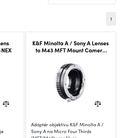
1
Lens
K&F Minolta A / Sony A Lenses
-NEX
to M43 MFT Mount Camera
Adapter
Adaptér objektívu K&F Minolta A /
je
Sony A na Micro Four Thirds