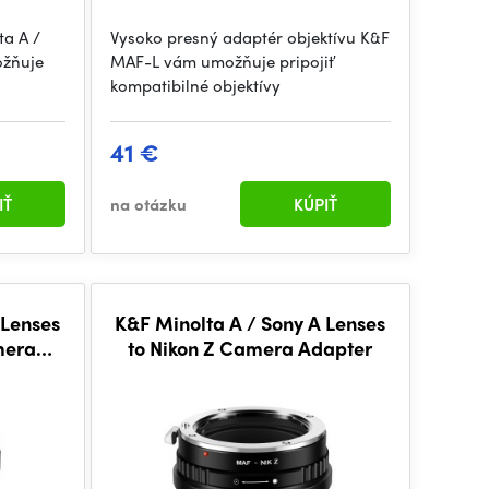
ta A /
Vysoko presný adaptér objektívu K&F
ožňuje
MAF-L vám umožňuje pripojiť
kompatibilné objektívy
41 €
IŤ
na otázku
KÚPIŤ
 Lenses
K&F Minolta A / Sony A Lenses
mera
to Nikon Z Camera Adapter