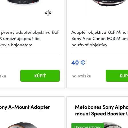
 presný adaptér objektívu K&F
Adaptér objektívu K&F Minol
 umožňuje použitie
Sony A na Canon EOS M um
ívov s bajonetom
používať objektívy
40 €
zku
KÚPIŤ
na otázku
KÚP
ony A-Mount Adapter
Metabones Sony Alpha
mount Speed Booster
0.71x (Black Matt
Doprava zdarma