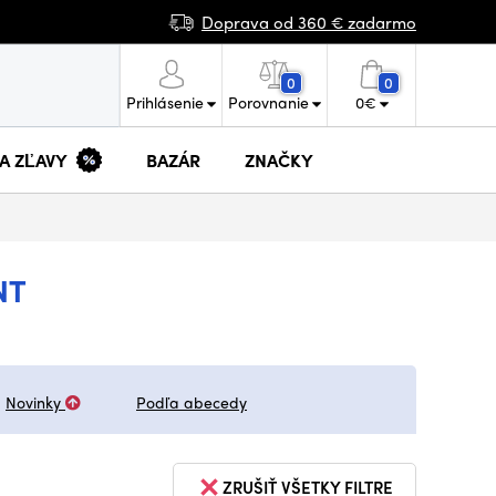
Doprava od 360 € zadarmo
0
0
Prihlásenie
Porovnanie
0
€
 A ZĽAVY
BAZÁR
ZNAČKY
NT
Novinky
Podľa abecedy
ZRUŠIŤ VŠETKY FILTRE