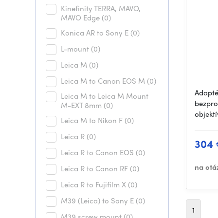
Kinefinity TERRA, MAVO,
MAVO Edge
(0)
Konica AR to Sony E
(0)
L-mount
(0)
Leica M
(0)
Leica M to Canon EOS M
(0)
Adapté
Leica M to Leica M Mount
bezpro
M-EXT 8mm
(0)
objekt
Leica M to Nikon F
(0)
Leica R
(0)
304
Leica R to Canon EOS
(0)
na otá
Leica R to Canon RF
(0)
Leica R to Fujifilm X
(0)
M39 (Leica) to Sony E
(0)
1
M39 screw mount
(0)