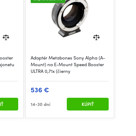
ooster
Adaptér Metabones Sony Alpha (A-
ajonetu
Mount) na E-Mount Speed Booster
ULTRA 0,71x (čierny
536 €
IŤ
14-30 dní
KÚPIŤ