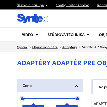
Všetko o nákupe
Konfigurátor káblov
Konta
VIDEO
ŠTÚDIOVÁ TECHNIKA
OBJ
Syntex
Objektívy a filtre
Adaptéry
Minolta A / Son
ADAPTÉRY ADAPTÉR PRE OBJ
Cena
Najp
ADAPTÉR