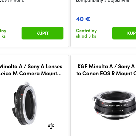
ívov Minolta
kompatibilný s objektívmi
40 €
lny
Centrálny
KÚPIŤ
KÚP
 ks
sklad
3 ks
inolta A / Sony A Lenses
K&F Minolta A / Sony A
 Leica M Camera Mount
to Canon EOS R Mount
Adapter
Adapter