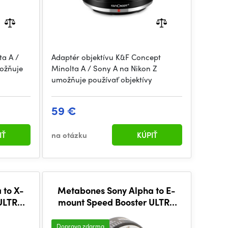
ta A /
Adaptér objektívu K&F Concept
ožňuje
Minolta A / Sony A na Nikon Z
umožňuje používať objektívy
59 €
IŤ
na otázku
KÚPIŤ
 to X-
Metabones Sony Alpha to E-
 ULTRA
mount Speed Booster ULTRA
)
0.71x (Black Matt)
Doprava zdarma