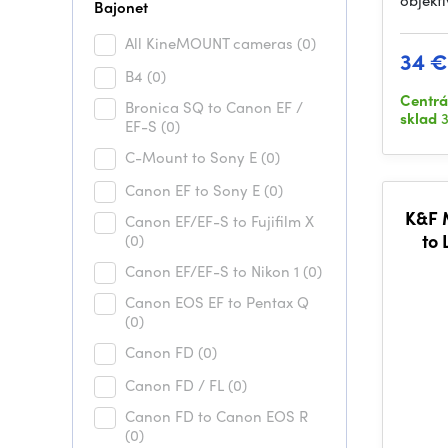
objekt
Bajonet
All KineMOUNT cameras
(0)
34 €
B4
(0)
Centrá
Bronica SQ to Canon EF /
sklad
3
EF-S
(0)
C-Mount to Sony E
(0)
Canon EF to Sony E
(0)
K&F M
Canon EF/EF-S to Fujifilm X
to
(0)
Canon EF/EF-S to Nikon 1
(0)
Canon EOS EF to Pentax Q
(0)
Canon FD
(0)
Canon FD / FL
(0)
Canon FD to Canon EOS R
(0)