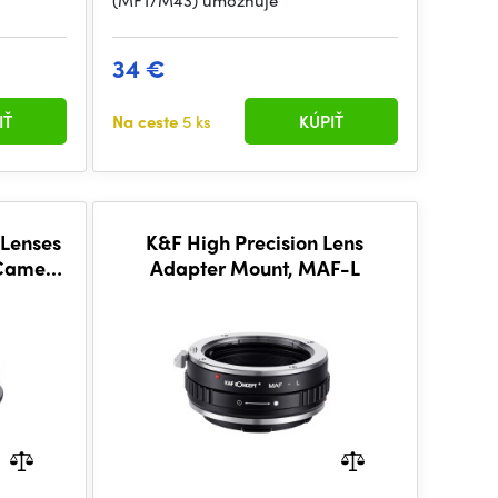
(MFT/M43) umožňuje
34 €
IŤ
Na ceste
5 ks
KÚPIŤ
 Lenses
K&F High Precision Lens
 Camera
Adapter Mount, MAF-L