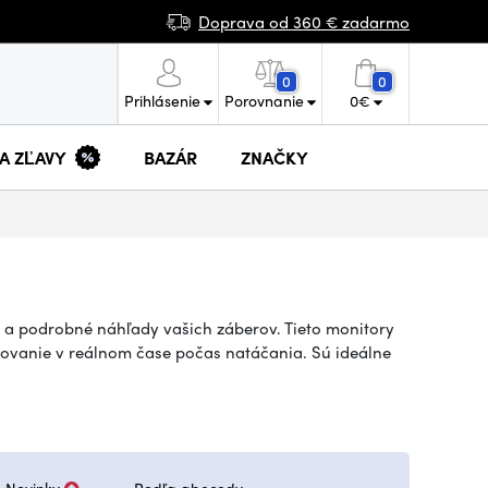
Doprava od 360 € zadarmo
0
0
Prihlásenie
Porovnanie
0
€
 A ZĽAVY
BAZÁR
ZNAČKY
é a podrobné náhľady vašich záberov. Tieto monitory
covanie v reálnom čase počas natáčania. Sú ideálne