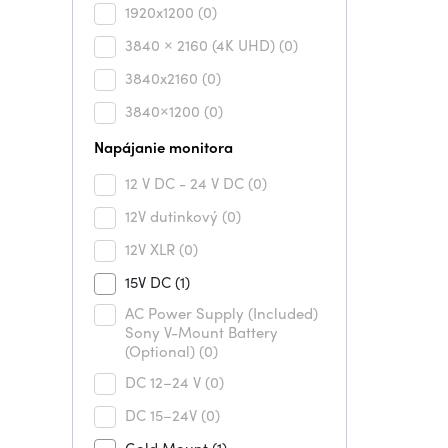
1920x1200
(0)
3840 × 2160 (4K UHD)
(0)
3840x2160
(0)
3840×1200
(0)
Napájanie monitora
12 V DC - 24 V DC
(0)
12V dutinkový
(0)
12V XLR
(0)
15V DC
(1)
AC Power Supply (Included)
Sony V-Mount Battery
(Optional)
(0)
DC 12–24 V
(0)
DC 15–24V
(0)