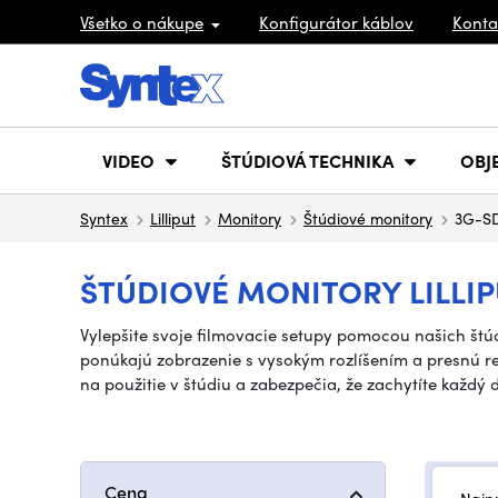
Všetko o nákupe
Konfigurátor káblov
Konta
VIDEO
ŠTÚDIOVÁ TECHNIKA
OBJ
Syntex
Lilliput
Monitory
Štúdiové monitory
3G-S
ŠTÚDIOVÉ MONITORY LILLIP
Vylepšite svoje filmovacie setupy pomocou našich štú
ponúkajú zobrazenie s vysokým rozlíšením a presnú r
na použitie v štúdiu a zabezpečia, že zachytíte každý d
Cena