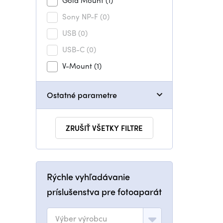
Gold Mount
(1)
Sony NP-F
(0)
USB
(0)
USB-C
(0)
V-Mount
(1)
Ostatné parametre
ZRUŠIŤ VŠETKY FILTRE
Rýchle vyhľadávanie
príslušenstva pre fotoaparát
Výber výrobcu