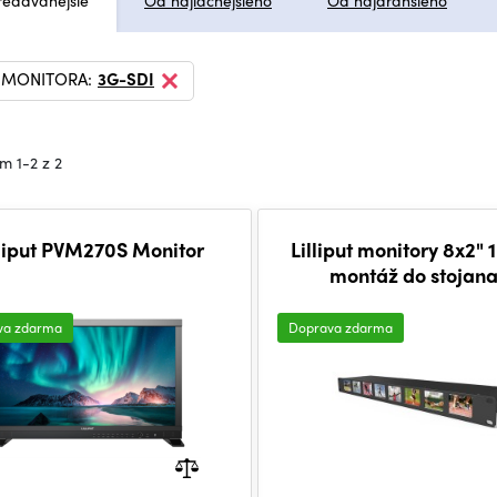
redávanejšie
Od najlacnejšieho
Od najdrahšieho
 MONITORA:
3G-SDI
m 1-2 z 2
lliput PVM270S Monitor
Lilliput monitory 8x2" 
montáž do stojana
vyrovnávaním SDI
pretaktovaním
va zdarma
Doprava zdarma