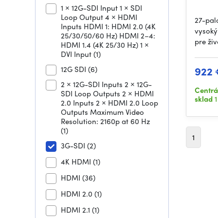
1 × 12G-SDI Input 1 × SDI
Loop Output 4 × HDMI
27-pal
Inputs HDMI 1: HDMI 2.0 (4K
vysoký
25/30/50/60 Hz) HDMI 2–4:
pre živ
HDMI 1.4 (4K 25/30 Hz) 1 ×
DVI Input
(1)
922 
12G SDI
(6)
2 × 12G-SDI Inputs 2 × 12G-
Centrá
SDI Loop Outputs 2 × HDMI
sklad
1
2.0 Inputs 2 × HDMI 2.0 Loop
Outputs Maximum Video
Resolution: 2160p at 60 Hz
(1)
1
3G-SDI
(2)
4K HDMI
(1)
HDMI
(36)
HDMI 2.0
(1)
HDMI 2.1
(1)