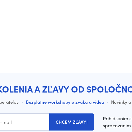
KOLENIA A ZĽAVY OD SPOLOČN
dberateľov
·
Bezplatné workshopy o zvuku a videu
·
Novinky a 
Prihlásením s
CHCEM ZĽAVY!
spracovaním 