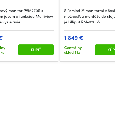
cový monitor PVM270S s
S ôsmimi 2" monitormi v šasi
m jasom a funkciou Multiview
možnosťou montáže do stoj
é vysielanie
je Lilliput RM-0208S
€
1 849 €
lny
Centrálny
KÚPIŤ
KÚP
 ks
sklad
1 ks