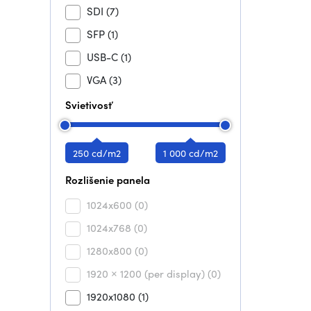
SDI
(7)
SFP
(1)
USB-C
(1)
VGA
(3)
Svietivosť
250 cd/m2
1 000 cd/m2
Rozlišenie panela
1024x600
(0)
1024x768
(0)
1280x800
(0)
1920 × 1200 (per display)
(0)
1920x1080
(1)