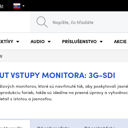
kt
EKTÍVY
AUDIO
PRÍSLUŠENSTVO
AKCIE
DI
UT VSTUPY MONITORA: 3G-SDI
diových monitorov, ktoré sú navrhnuté tak, aby poskytovali jasn
eprodukciu farieb, takže sú ideálne na presné úpravy a vyhodno
etail s istotou a jasnosťou.