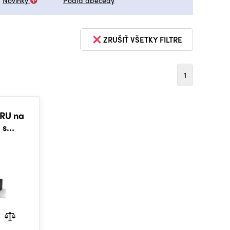
Novinky
Podľa abecedy
ZRUŠIŤ VŠETKY FILTRE
1
1RU na
 s
 a