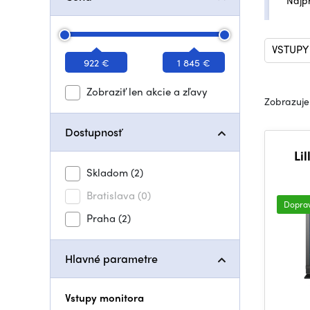
Najp
VSTUPY
922 €
1 845 €
Zobraziť len akcie a zľavy
Zobrazuje
Dostupnosť
Li
Skladom
(2)
Bratislava
(0)
Dopra
Praha
(2)
Hlavné parametre
Vstupy monitora