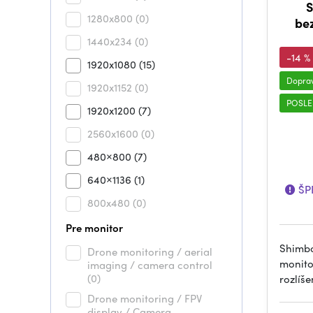
S
1280x800
(0)
be
1440x234
(0)
-14 %
1920x1080
(15)
Dopra
1920x1152
(0)
POSLE
1920x1200
(7)
2560x1600
(0)
480×800
(7)
640×1136
(1)
ŠPE
800x480
(0)
Pre monitor
Shimbo
Drone monitoring / aerial
monito
imaging / camera control
(0)
rozlíš
Drone monitoring / FPV
display / Camera