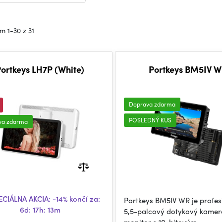
m 1-30 z 31
ortkeys LH7P (White)
Portkeys BM5IV 
Doprava zdarma
POSLEDNÝ KUS
va zdarma
CIÁLNA AKCIA:
-14%
končí za:
Portkeys BM5IV WR je profe
6d: 17h: 13m
5,5-palcový dotykový kame