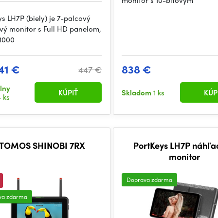
monitor s 10-bitovým
ys LH7P (biely) je 7-palcový
vý monitor s Full HD panelom,
1000
41 €
838 €
447 €
lny
KÚPIŤ
Skladom
1 ks
KÚP
 ks
TOMOS SHINOBI 7RX
PortKeys LH7P náhľa
monitor
Doprava zdarma
va zdarma