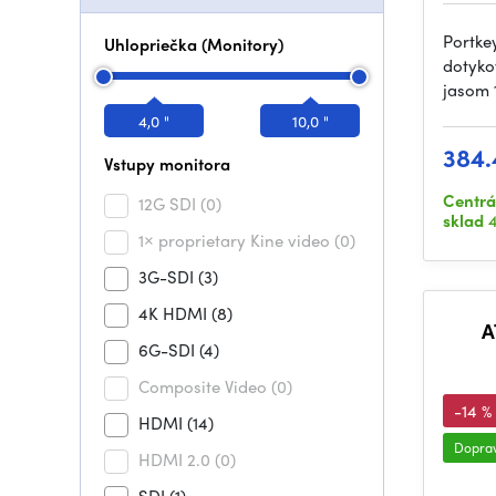
Portke
Uhlopriečka (Monitory)
dotyko
jasom 
4,0 "
10,0 "
384.
Vstupy monitora
Centrá
12G SDI
(0)
sklad
4
1× proprietary Kine video
(0)
3G-SDI
(3)
4K HDMI
(8)
A
6G-SDI
(4)
Composite Video
(0)
-14 %
HDMI
(14)
Dopra
HDMI 2.0
(0)