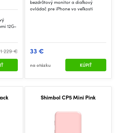
bezdrôtový monitor a diaľkový
ovládač pre iPhone vo veľkosti
vý
pmi 12G-
33 €
1 229 €
IŤ
na otázku
KÚPIŤ
lack
Shimbol CP5 Mini Pink