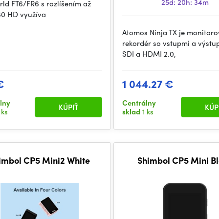
25d: 20h: 34m
rld FT6/FR6 s rozlíšením až
0 HD využíva
Atomos Ninja TX je monitoro
rekordér so vstupmi a výstu
SDI a HDMI 2.0,
€
1 044.27 €
lny
Centrálny
KÚPIŤ
KÚP
 ks
sklad
1 ks
imbol CP5 Mini2 White
Shimbol CP5 Mini B