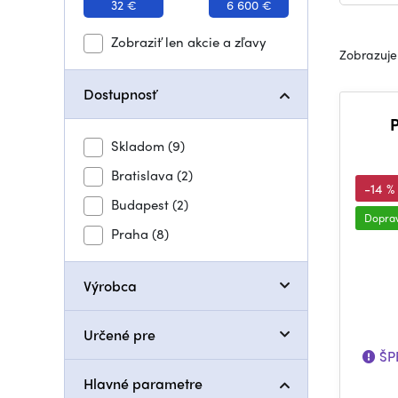
32 €
6 600 €
Zobraziť len akcie a zľavy
Zobrazuje
Dostupnosť
P
Skladom
(9)
Bratislava
(2)
-14 %
Budapest
(2)
Dopra
Praha
(8)
Výrobca
Určené pre
ŠPE
Hlavné parametre