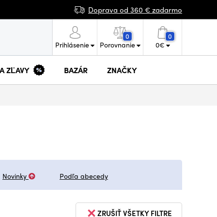
Doprava od 360 € zadarmo
0
0
Prihlásenie
Porovnanie
0
€
 A ZĽAVY
BAZÁR
ZNAČKY
Novinky
Podľa abecedy
ZRUŠIŤ VŠETKY FILTRE