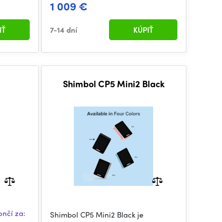
1 009 €
IŤ
7-14 dní
KÚPIŤ
Shimbol CP5 Mini2 Black
ončí za:
Shimbol CP5 Mini2 Black je