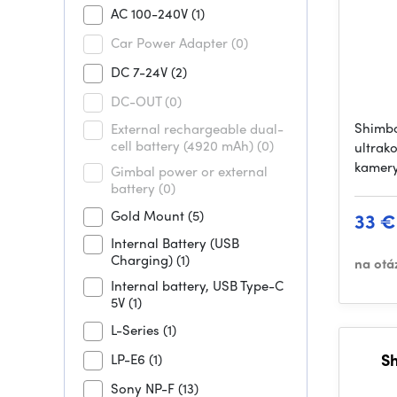
AC 100-240V
(1)
Car Power Adapter
(0)
DC 7-24V
(2)
DC-OUT
(0)
Shimbo
External rechargeable dual-
cell battery (4920 mAh)
(0)
ultrak
kamery
Gimbal power or external
battery
(0)
Gold Mount
(5)
33 €
Internal Battery (USB
Charging)
(1)
na otá
Internal battery, USB Type-C
5V
(1)
L-Series
(1)
S
LP-E6
(1)
Sony NP-F
(13)