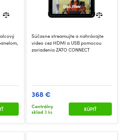
palcový
Súčasne streamujte a nahrávajte
panelom,
video cez HDMI a USB pomocou
zariadenia ZATO CONNECT
368 €
Centrálny
IŤ
KÚPIŤ
sklad
3 ks