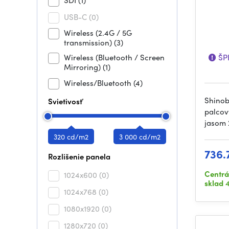
SDI
(1)
USB-C
(0)
Wireless (2.4G / 5G
transmission)
(3)
Wireless (Bluetooth / Screen
ŠPE
Mirroring)
(1)
Wireless/Bluetooth
(4)
Shinob
Svietivosť
palcov
jasom 
320 cd/m2
3 000 cd/m2
736.
Rozlišenie panela
Centrá
1024x600
(0)
sklad
4
1024x768
(0)
1080x1920
(0)
1280x720
(0)