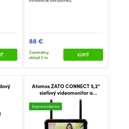
ovládacie obrazovka,
88 €
Centrálny
IŤ
KÚPIŤ
sklad
5 ks
dový
Atomos ZATO CONNECT 5,2"
sieťový videomonitor a
rekordér 1080p60
Doprava zdarma