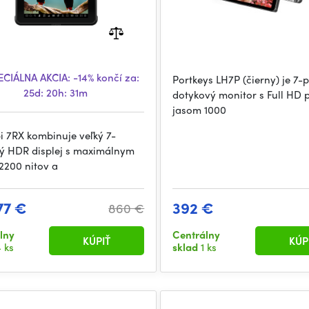
CIÁLNA AKCIA:
-14%
končí za:
Portkeys LH7P (čierny) je 7-
25d: 20h: 31m
dotykový monitor s Full HD 
jasom 1000
i 7RX kombinuje veľký 7-
ý HDR displej s maximálnym
2200 nitov a
77 €
392 €
860 €
lny
Centrálny
KÚPIŤ
KÚP
 ks
sklad
1 ks