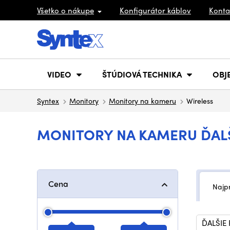
Všetko o nákupe
Konfigurátor káblov
Konta
VIDEO
ŠTÚDIOVÁ TECHNIKA
OBJ
Syntex
Monitory
Monitory na kameru
Wireless
MONITORY NA KAMERU ĎALŠ
Cena
Najp
ĎALŠIE 