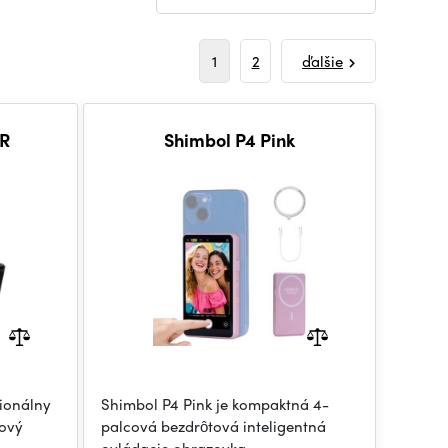
1
2
ďalšie
WR
Shimbol P4 Pink
sionálny
Shimbol P4 Pink je kompaktná 4-
rový
palcová bezdrôtová inteligentná