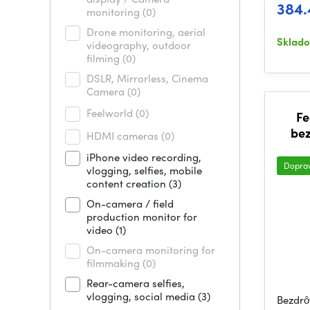
384.
monitoring
(0)
Drone monitoring, aerial
Sklad
videography, outdoor
filming
(0)
DSLR, Mirrorless, Cinema
Camera
(0)
Feelworld
(0)
Fe
bez
HDMI cameras
(0)
iPhone video recording,
Dopra
vlogging, selfies, mobile
content creation
(3)
On-camera / field
production monitor for
video
(1)
On-camera monitoring for
filmmaking
(0)
Rear-camera selfies,
vlogging, social media
(3)
Bezdrô