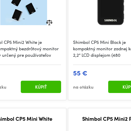
l CP5 Mini2 White je
Shimbol CP5 Mini Black je
ompaktný bezdrôtový monitor
kompaktný monitor zadnej 
 určený pre používateľov
2,2" LCD displejom (480
55 €
zku
KÚPIŤ
na otázku
KÚP
himbol CP5 Mini White
Shimbol CP5 Mini2 