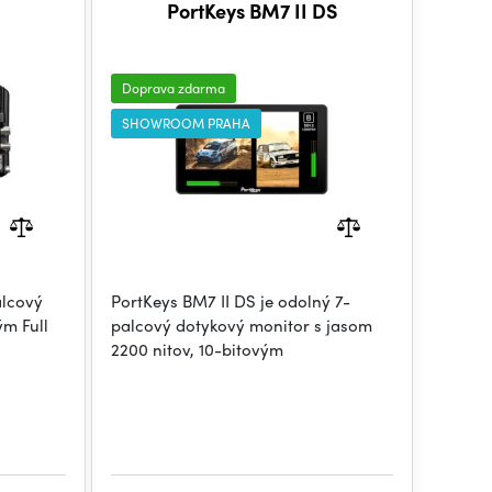
PortKeys BM7 II DS
Doprava zdarma
SHOWROOM PRAHA
alcový
PortKeys BM7 II DS je odolný 7-
ým Full
palcový dotykový monitor s jasom
2200 nitov, 10-bitovým