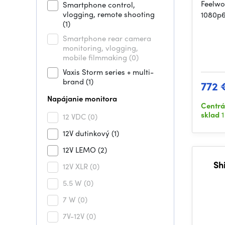
Feelwo
Smartphone control,
vlogging, remote shooting
1080p6
(1)
Smartphone rear camera
monitoring, vlogging,
mobile filmmaking
(0)
Vaxis Storm series + multi-
brand
(1)
772 
Napájanie monitora
Centrá
sklad
1
12 VDC
(0)
12V dutinkový
(1)
12V LEMO
(2)
Sh
12V XLR
(0)
5.5 W
(0)
7 W
(0)
7V-12V
(0)