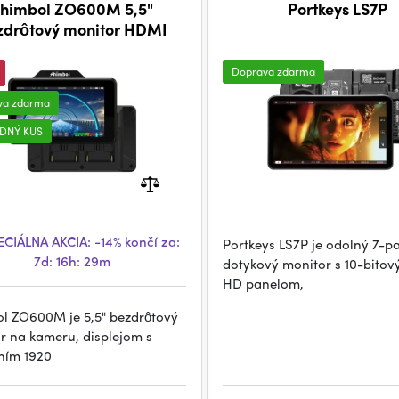
himbol ZO600M 5,5"
Portkeys LS7P
zdrôtový monitor HDMI
Doprava zdarma
va zdarma
DNÝ KUS
CIÁLNA AKCIA:
-14%
končí za:
Portkeys LS7P je odolný 7-p
7d: 16h: 29m
dotykový monitor s 10-bitov
HD panelom,
l ZO600M je 5,5" bezdrôtový
r na kameru, displejom s
ením 1920