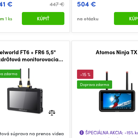
41 €
504 €
447 €
om
1 ks
KÚPIŤ
na otázku
KÚP
elworld FT6 + FR6 5,5"
Atomos Ninja TX
drôtová monitorovacia
súprava
va zdarma
-15 %
Doprava zdarma
ŠPECIÁLNA AKCIA:
-15%
k
tová súprava na prenos videa