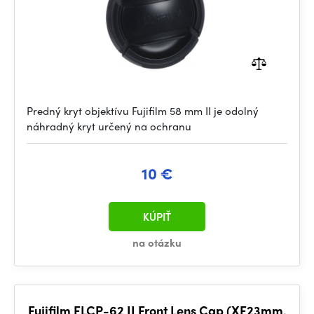
Predný kryt objektívu Fujifilm 58 mm II je odolný
náhradný kryt určený na ochranu
10 €
KÚPIŤ
na otázku
Fujifilm FLCP-62 II Front Lens Cap (XF23mm,