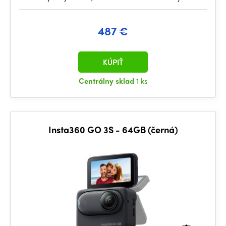
487 €
KÚPIŤ
Centrálny sklad
1 ks
Insta360 GO 3S - 64GB (černá)