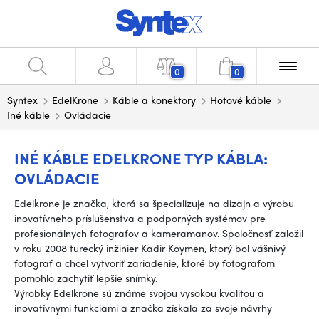
0
0
Syntex
EdelKrone
Káble a konektory
Hotové káble
Iné káble
Ovládacie
INÉ KÁBLE EDELKRONE TYP KÁBLA:
OVLÁDACIE
Edelkrone je značka, ktorá sa špecializuje na dizajn a výrobu
inovatívneho príslušenstva a podporných systémov pre
profesionálnych fotografov a kameramanov. Spoločnosť založil
v roku 2008 turecký inžinier Kadir Koymen, ktorý bol vášnivý
fotograf a chcel vytvoriť zariadenie, ktoré by fotografom
pomohlo zachytiť lepšie snímky.
Výrobky Edelkrone sú známe svojou vysokou kvalitou a
inovatívnymi funkciami a značka získala za svoje návrhy