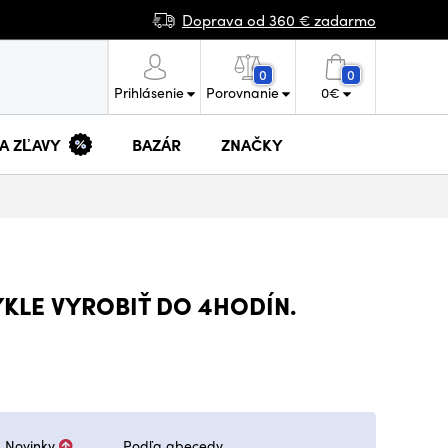
Doprava od 360 € zadarmo
0
0
Prihlásenie
Porovnanie
0
€
 A ZĽAVY
BAZÁR
ZNAČKY
YKLE VYROBIŤ DO 4HODÍN.
Novinky
Podľa abecedy