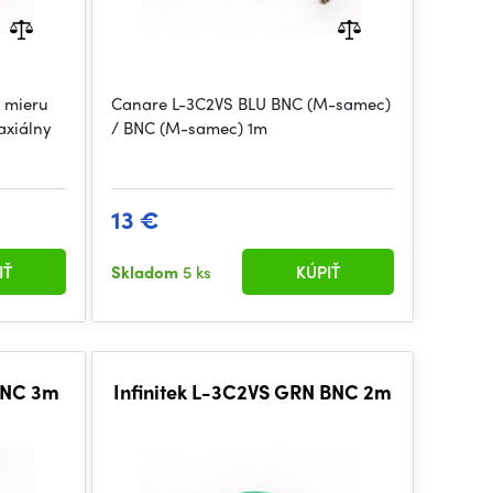
 mieru
Canare L-3C2VS BLU BNC (M-samec)
axiálny
/ BNC (M-samec) 1m
13 €
IŤ
Skladom
5 ks
KÚPIŤ
 BNC 3m
Infinitek L-3C2VS GRN BNC 2m