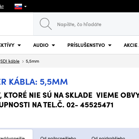
kt
EKTÍVY
AUDIO
PRÍSLUŠENSTVO
AKCIE
SDI káble
5,5mm
ER KÁBLA: 5,5MM
 KTORÉ NIE SÚ NA SKLADE VIEME OBV
PNOSTI NA TEL.Č. 02- 45525471
redávanejšie
Od najlacnejšieho
Od najdrahšieho