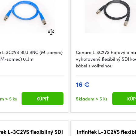
 L-3C2VS BLU BNC (M-samec)
Canare L-3C2VS hotový a na
(M-samec) 0,3m
vyhotovený flexibilný SDI ko
kábel s volitelnou
16 €
om
> 5 ks
KÚPIŤ
Skladom
> 5 ks
KÚP
itek L-3C2VS flexibilný SDI
Infinitek L-3C2VS flexib