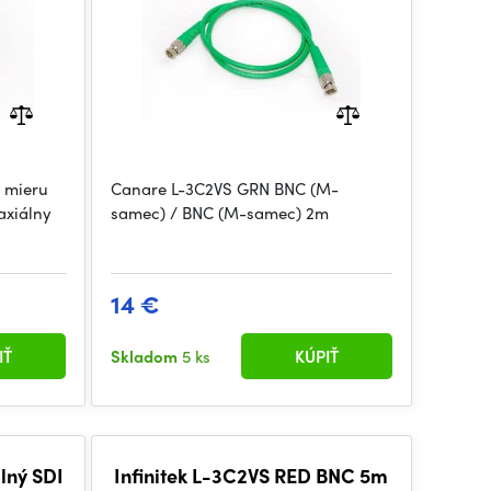
 mieru
Canare L-3C2VS GRN BNC (M-
axiálny
samec) / BNC (M-samec) 2m
14 €
IŤ
Skladom
5 ks
KÚPIŤ
ilný SDI
Infinitek L-3C2VS RED BNC 5m