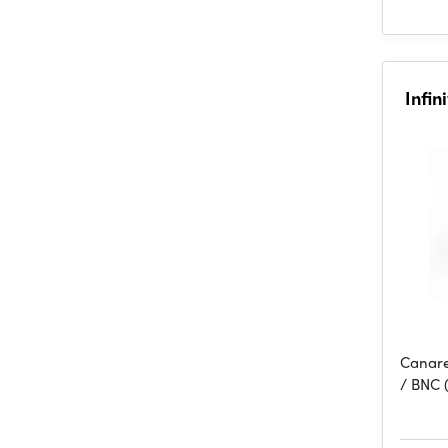
Infi
Canare
/ BNC