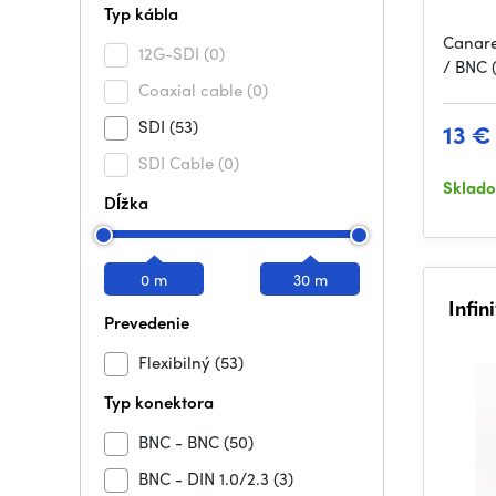
Typ kábla
Canare
12G-SDI
(0)
/ BNC 
Coaxial cable
(0)
SDI
(53)
13 €
SDI Cable
(0)
Sklad
Dĺžka
0 m
30 m
Infin
Prevedenie
Flexibilný
(53)
Typ konektora
BNC - BNC
(50)
BNC - DIN 1.0/2.3
(3)