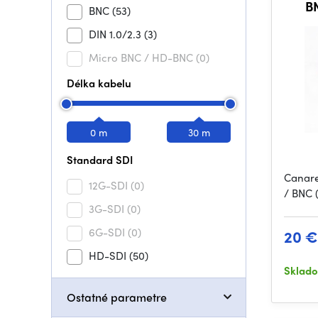
BN
BNC
(53)
DIN 1.0/2.3
(3)
Micro BNC / HD-BNC
(0)
Délka kabelu
0 m
30 m
Standard SDI
Canare
12G-SDI
(0)
/ BNC
3G-SDI
(0)
6G-SDI
(0)
20 €
HD-SDI
(50)
Sklad
Ostatné parametre