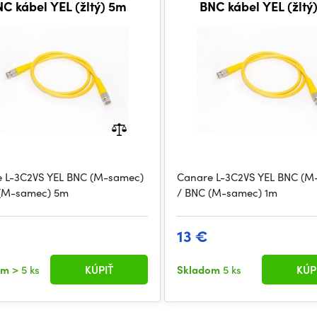
C kábel YEL (žltý) 5m
BNC kábel YEL (žltý
 L-3C2VS YEL BNC (M-samec)
Canare L-3C2VS YEL BNC (M
 (M-samec) 5m
/ BNC (M-samec) 1m
13 €
om
> 5 ks
KÚPIŤ
Skladom
5 ks
KÚP