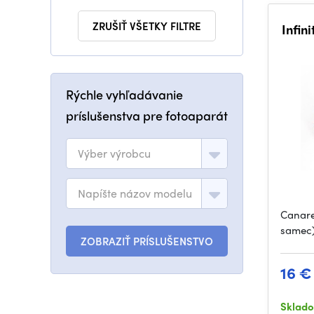
ZRUŠIŤ VŠETKY FILTRE
Infin
Rýchle vyhľadávanie
príslušenstva pre fotoaparát
Výber výrobcu
Napíšte názov modelu
Canare
samec)
ZOBRAZIŤ PRÍSLUŠENSTVO
16 €
Sklad