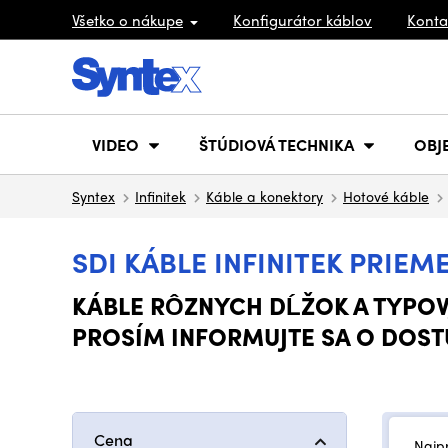
Všetko o nákupe
Konfigurátor káblov
Konta
VIDEO
ŠTÚDIOVÁ TECHNIKA
OBJ
Syntex
Infinitek
Káble a konektory
Hotové káble
SDI KÁBLE INFINITEK PRIEM
KÁBLE RÔZNYCH DĹŽOK A TYPOV,
PROSÍM INFORMUJTE SA O DOSTU
Cena
Najp