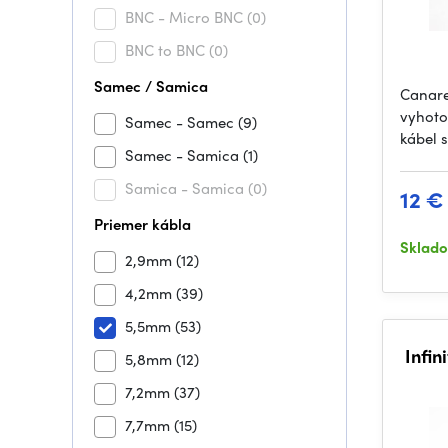
BNC - Micro BNC
(0)
BNC to BNC
(0)
Samec / Samica
Canare
vyhoto
Samec - Samec
(9)
kábel s
Samec - Samica
(1)
Samica - Samica
(0)
12 €
Priemer kábla
Sklad
2,9mm
(12)
4,2mm
(39)
5,5mm
(53)
Infin
5,8mm
(12)
7,2mm
(37)
7,7mm
(15)