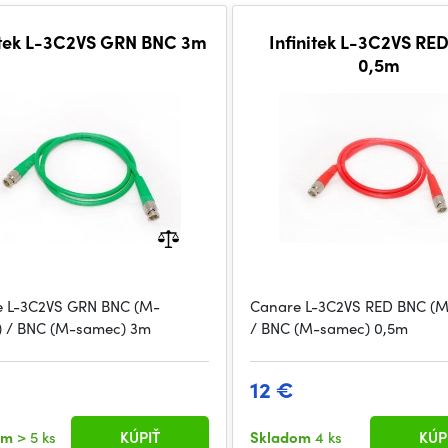
itek L-3C2VS GRN BNC 3m
Infinitek L-3C2VS RE
0,5m
 L-3C2VS GRN BNC (M-
Canare L-3C2VS RED BNC (
 / BNC (M-samec) 3m
/ BNC (M-samec) 0,5m
12 €
om
> 5 ks
KÚPIŤ
Skladom
4 ks
KÚP