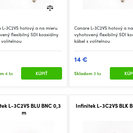
 L-3C2VS hotový a na mieru
Canare L-3C2VS hotový a na
vený flexibilný SDI koaxiálny
vyhotovený flexibilný SDI ko
 volitelnou
kábel s volitelnou
14 €
om
4 ks
KÚPIŤ
Skladom
3 ks
KÚP
itek L-3C2VS BLU BNC 0,3
Infinitek L-3C2VS BLK
m