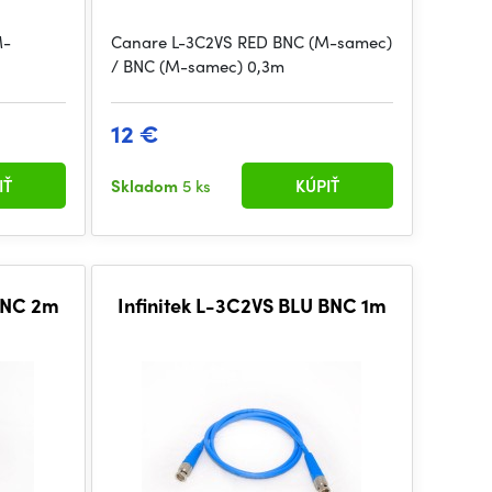
M-
Canare L-3C2VS RED BNC (M-samec)
/ BNC (M-samec) 0,3m
12 €
IŤ
Skladom
5 ks
KÚPIŤ
 BNC 2m
Infinitek L-3C2VS BLU BNC 1m