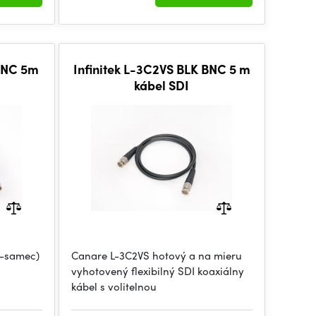
 BNC 5m
Infinitek L-3C2VS BLK BNC 5 m
kábel SDI
M-samec)
Canare L-3C2VS hotový a na mieru
vyhotovený flexibilný SDI koaxiálny
kábel s volitelnou