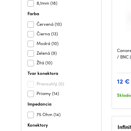
8,1mm
(18)
Farba
Červená
(10)
Čierna
(13)
Modrá
(10)
Canare
Zelená
(9)
/ BNC 
Žltá
(10)
Tvar konektora
12 €
Pravouhlý
(0)
Priamy
(14)
Sklad
Impedancia
75 Ohm
(14)
Konektory
Infin