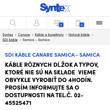
0
0
Syntex
Canare
Káble a konektory
Hotové káble
SDI káble
Samica - Samica
SDI KÁBLE CANARE SAMICA - SAMICA
KÁBLE RÔZNYCH DĹŽOK A TYPOV,
KTORÉ NIE SÚ NA SKLADE VIEME
OBVYKLE VYROBIŤ DO 4HODÍN.
PROSÍM INFORMUJTE SA O
DOSTUPNOSTI NA TEL.Č. 02-
45525471