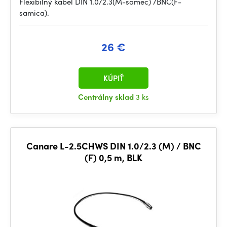
Flexibilný kábel DIN 1.0/2.3(M-samec) /BNC(F-
samica).
26 €
KÚPIŤ
Centrálny sklad
3 ks
Canare L-2.5CHWS DIN 1.0/2.3 (M) / BNC
(F) 0,5 m, BLK