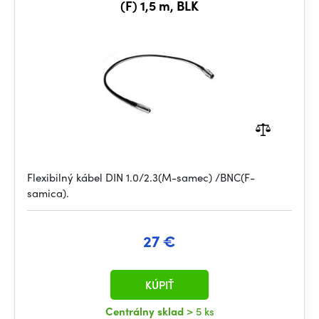
(F) 1,5 m, BLK
Flexibilný kábel DIN 1.0/2.3(M-samec) /BNC(F-
samica).
27 €
KÚPIŤ
Centrálny sklad
> 5 ks