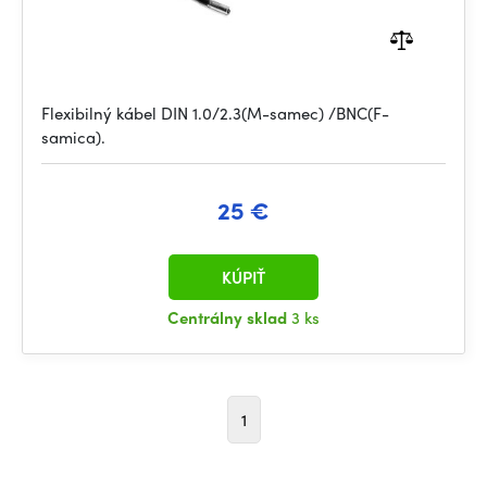
Flexibilný kábel DIN 1.0/2.3(M-samec) /BNC(F-
samica).
25 €
KÚPIŤ
Centrálny sklad
3 ks
1