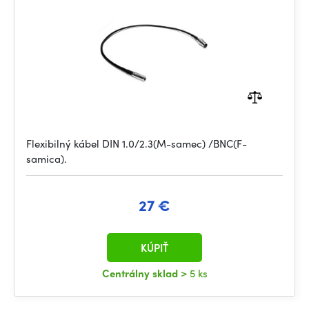
Flexibilný kábel DIN 1.0/2.3(M-samec) /BNC(F-
samica).
27 €
KÚPIŤ
Centrálny sklad
> 5 ks