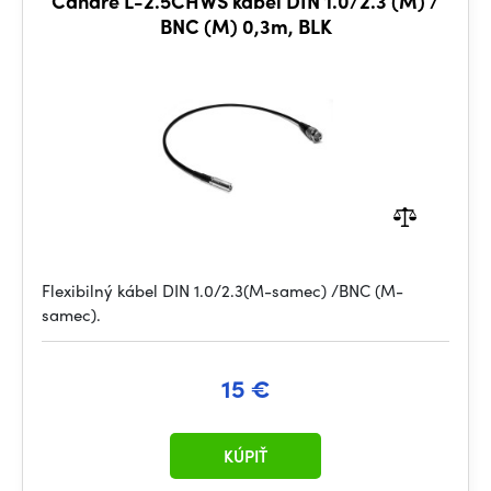
Canare L-2.5CHWS kábel DIN 1.0/2.3 (M) /
BNC (M) 0,3m, BLK
Flexibilný kábel DIN 1.0/2.3(M-samec) /BNC (M-
samec).
15 €
KÚPIŤ