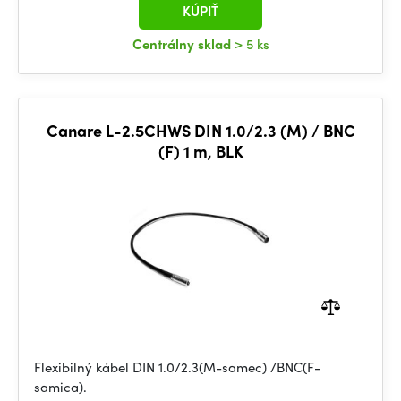
KÚPIŤ
Centrálny sklad
> 5 ks
Canare L-2.5CHWS DIN 1.0/2.3 (M) / BNC
(F) 1 m, BLK
Flexibilný kábel DIN 1.0/2.3(M-samec) /BNC(F-
samica).