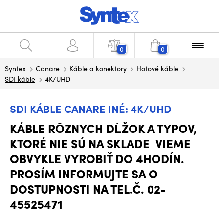
0
0
Syntex
Canare
Káble a konektory
Hotové káble
SDI káble
4K/UHD
SDI KÁBLE CANARE INÉ: 4K/UHD
KÁBLE RÔZNYCH DĹŽOK A TYPOV,
KTORÉ NIE SÚ NA SKLADE VIEME
OBVYKLE VYROBIŤ DO 4HODÍN.
PROSÍM INFORMUJTE SA O
DOSTUPNOSTI NA TEL.Č. 02-
45525471