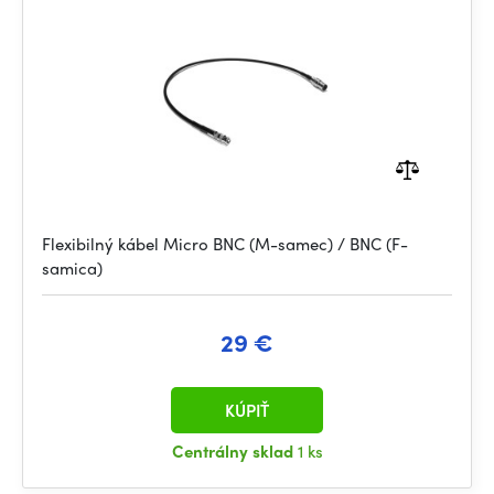
Flexibilný kábel Micro BNC (M-samec) / BNC (F-
samica)
29 €
KÚPIŤ
Centrálny sklad
1 ks