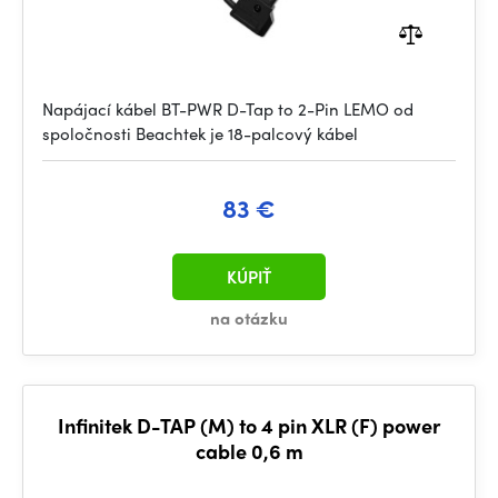
Napájací kábel BT-PWR D-Tap to 2-Pin LEMO od
spoločnosti Beachtek je 18-palcový kábel
83 €
KÚPIŤ
na otázku
Infinitek D-TAP (M) to 4 pin XLR (F) power
cable 0,6 m