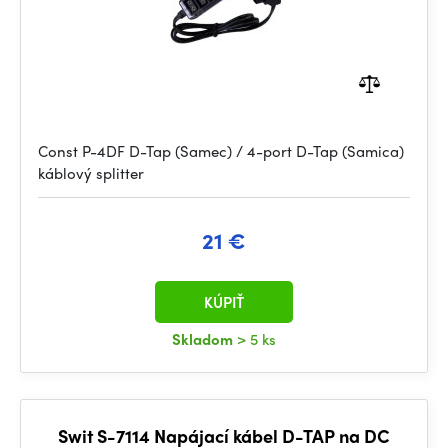
Const P-4DF D-Tap (Samec) / 4-port D-Tap (Samica)
káblový splitter
21 €
KÚPIŤ
Skladom
> 5 ks
Swit S-7114 Napájací kábel D-TAP na DC