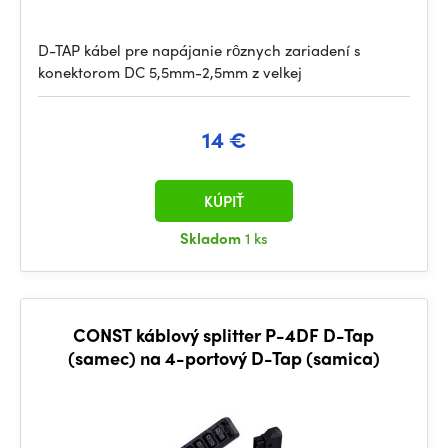
D-TAP kábel pre napájanie rôznych zariadení s
konektorom DC 5,5mm-2,5mm z velkej
14 €
KÚPIŤ
Skladom
1 ks
CONST káblový splitter P-4DF D-Tap
(samec) na 4-portový D-Tap (samica)