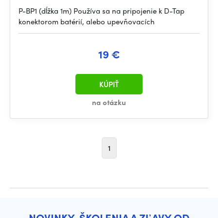
P-BP1 (dĺžka 1m) Používa sa na pripojenie k D-Tap
konektorom batérií, alebo upevňovacích
19 €
KÚPIŤ
na otázku
1
NOVINKY, ŠKOLENIA A ZĽAVY OD