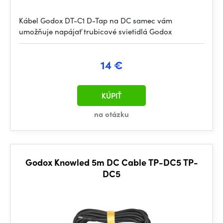
Kábel Godox DT-C1 D-Tap na DC samec vám
umožňuje napájať trubicové svietidlá Godox
14 €
KÚPIŤ
na otázku
Godox Knowled 5m DC Cable TP-DC5 TP-
DC5