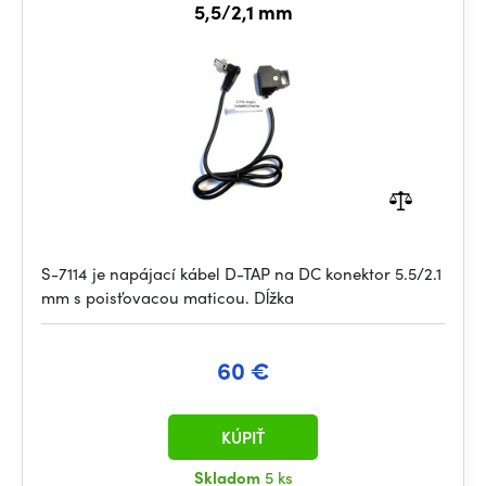
5,5/2,1 mm
S-7114 je napájací kábel D-TAP na DC konektor 5.5/2.1
mm s poisťovacou maticou. Dĺžka
60 €
KÚPIŤ
Skladom
5 ks