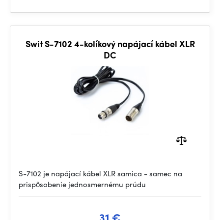
Swit S-7102 4-kolíkový napájací kábel XLR
DC
S-7102 je napájací kábel XLR samica - samec na
prispôsobenie jednosmernému prúdu
31 €