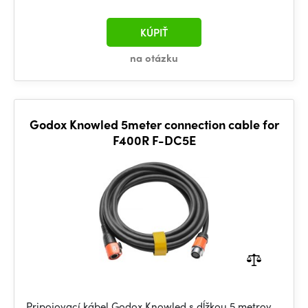
KÚPIŤ
na otázku
Godox Knowled 5meter connection cable for
F400R F-DC5E
Pripojovací kábel Godox Knowled s dĺžkou 5 metrov