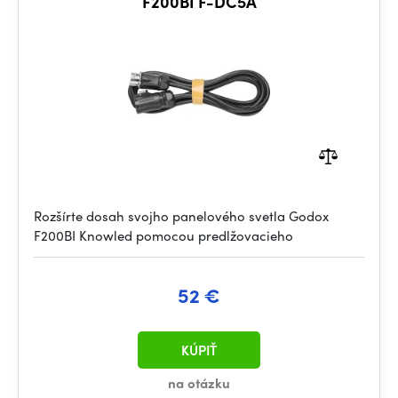
F200BI F-DC5A
Rozšírte dosah svojho panelového svetla Godox
F200BI Knowled pomocou predlžovacieho
52 €
KÚPIŤ
na otázku