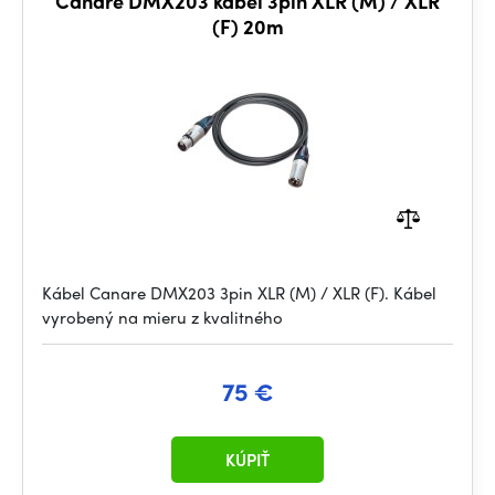
Canare DMX203 kábel 3pin XLR (M) / XLR
(F) 20m
Kábel Canare DMX203 3pin XLR (M) / XLR (F). Kábel
vyrobený na mieru z kvalitného
75 €
KÚPIŤ