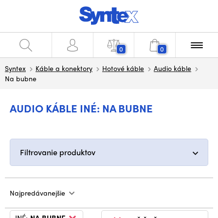
0
0
Syntex
Káble a konektory
Hotové káble
Audio káble
Na bubne
AUDIO KÁBLE INÉ: NA BUBNE
Filtrovanie produktov
Najpredávanejšie