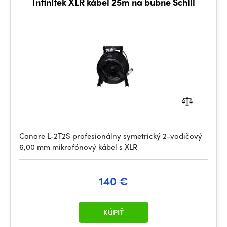
Infinitek XLR kábel 25m na bubne Schill
Canare L-2T2S profesionálny symetrický 2-vodičový
6,00 mm mikrofónový kábel s XLR
140 €
KÚPIŤ