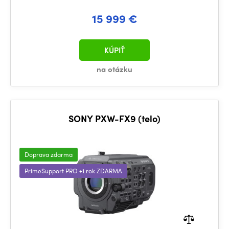
15 999 €
KÚPIŤ
na otázku
SONY PXW-FX9 (telo)
Doprava zdarma
PrimeSupport PRO +1 rok ZDARMA