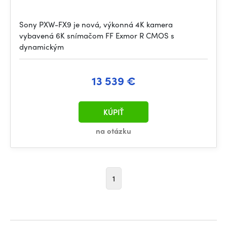
Sony PXW-FX9 je nová, výkonná 4K kamera
vybavená 6K snímačom FF Exmor R CMOS s
dynamickým
13 539 €
KÚPIŤ
na otázku
1