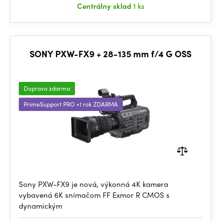
Centrálny sklad
1 ks
SONY PXW-FX9 + 28-135 mm f/4 G OSS
Doprava zdarma
PrimeSupport PRO +1 rok ZDARMA
Sony PXW-FX9 je nová, výkonná 4K kamera
vybavená 6K snímačom FF Exmor R CMOS s
dynamickým