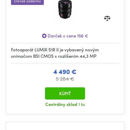
Darček zadarmo
Darček v cene 156 €
Fotoaparát LUMIX S1R II je vybavený novým
snímačom BSI CMOS s rozlíšením 44,3 MP
4 490 €
5 284 €
KÚPIŤ
Centrálny sklad
1 ks