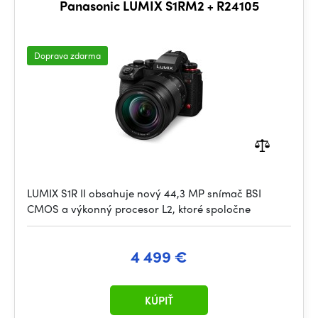
Panasonic LUMIX S1RM2 + R24105
Doprava zdarma
LUMIX S1R II obsahuje nový 44,3 MP snímač BSI
CMOS a výkonný procesor L2, ktoré spoločne
4 499 €
KÚPIŤ