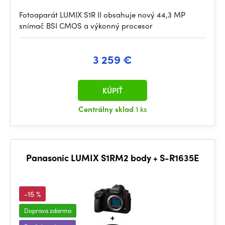
Fotoaparát LUMIX S1R II obsahuje nový 44,3 MP
snímač BSI CMOS a výkonný procesor
3 259 €
KÚPIŤ
Centrálny sklad
1 ks
Panasonic LUMIX S1RM2 body + S-R1635E
-15 %
Doprava zdarma