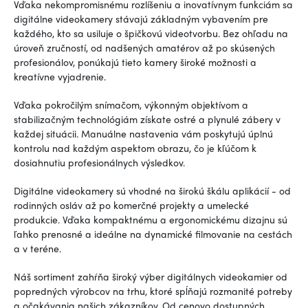
Vďaka nekompromisnému rozlíšeniu a inovatívnym funkciám sa
digitálne videokamery stávajú základným vybavením pre
každého, kto sa usiluje o špičkovú videotvorbu. Bez ohľadu na
úroveň zručností, od nadšených amatérov až po skúsených
profesionálov, ponúkajú tieto kamery široké možnosti a
kreatívne vyjadrenie.
Vďaka pokročilým snímačom, výkonným objektívom a
stabilizačným technológiám získate ostré a plynulé zábery v
každej situácii. Manuálne nastavenia vám poskytujú úplnú
kontrolu nad každým aspektom obrazu, čo je kľúčom k
dosiahnutiu profesionálnych výsledkov.
Digitálne videokamery sú vhodné na širokú škálu aplikácií - od
rodinných osláv až po komerčné projekty a umelecké
produkcie. Vďaka kompaktnému a ergonomickému dizajnu sú
ľahko prenosné a ideálne na dynamické filmovanie na cestách
a v teréne.
Náš sortiment zahŕňa široký výber digitálnych videokamier od
popredných výrobcov na trhu, ktoré spĺňajú rozmanité potreby
a očakávania našich zákazníkov. Od cenovo dostupných