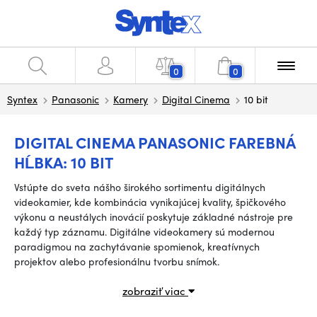
0
0
Syntex
Panasonic
Kamery
Digital Cinema
10 bit
DIGITAL CINEMA PANASONIC FAREBNÁ
HĹBKA: 10 BIT
Vstúpte do sveta nášho širokého sortimentu digitálnych
videokamier, kde kombinácia vynikajúcej kvality, špičkového
výkonu a neustálych inovácií poskytuje základné nástroje pre
každý typ záznamu. Digitálne videokamery sú modernou
paradigmou na zachytávanie spomienok, kreatívnych
projektov alebo profesionálnu tvorbu snímok.
zobraziť viac