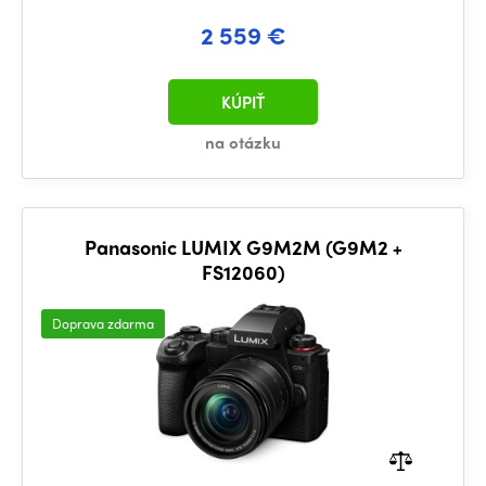
2 559 €
KÚPIŤ
na otázku
Panasonic LUMIX G9M2M (G9M2 +
FS12060)
Doprava zdarma