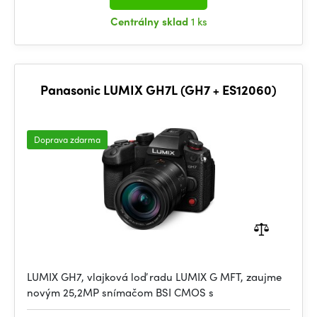
Centrálny sklad
1 ks
Panasonic LUMIX GH7L (GH7 + ES12060)
Doprava zdarma
LUMIX GH7, vlajková loď radu LUMIX G MFT, zaujme
novým 25,2MP snímačom BSI CMOS s