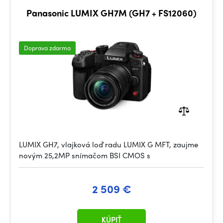
Panasonic LUMIX GH7M (GH7 + FS12060)
Doprava zdarma
LUMIX GH7, vlajková loď radu LUMIX G MFT, zaujme
novým 25,2MP snímačom BSI CMOS s
2 509 €
KÚPIŤ