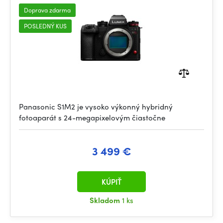
Doprava zdarma
POSLEDNÝ KUS
Panasonic S1M2 je vysoko výkonný hybridný
fotoaparát s 24-megapixelovým čiastočne
3 499 €
KÚPIŤ
Skladom
1 ks