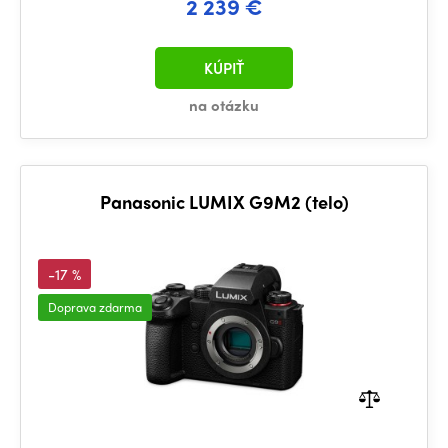
2 239 €
KÚPIŤ
na otázku
Panasonic LUMIX G9M2 (telo)
-17 %
Doprava zdarma