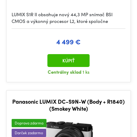
LUMIX S1R II obsahuje nový 44,3 MP snímač BSI
CMOS a výkonný procesor L2, ktoré spoločne
4 499 €
KÚPIŤ
Centrálny sklad
1 ks
Panasonic LUMIX DC-S9N-W (Body + R1840)
(Smokey White)
Doprava zdarma
Darček zadarmo