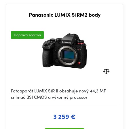
Panasonic LUMIX S1RM2 body
Doprava zdarma
Fotoaparát LUMIX S1R II obsahuje nový 44,3 MP
snímač BSI CMOS a výkonný procesor
3 259 €