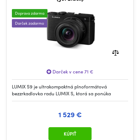
Doprava zdarma
Darček zadarmo
Darček v cene 71 €
LUMIX S9 je ultrakompaktná plnoformátová
bezzrkadlovka radu LUMIX S, ktorá sa ponúka
1 529 €
KÚPIŤ