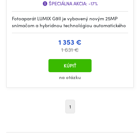
ŠPECIÁLNA AKCIA:
-17%
Fotoaparát LUMIX G9II je vybavený novým 25MP
snímačom a hybridnou technológiou automatického
1 353 €
1 631 €
KÚPIŤ
na otázku
1