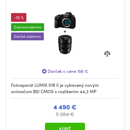
-15 %
Doprava zdarma
Darček zadarmo
Darček v cene 156 €
Fotoaparát LUMIX S1R II je vybavený novým
snímačom BSI CMOS s rozlíšením 44,3 MP
4 490 €
5 284 €
KÚPIŤ