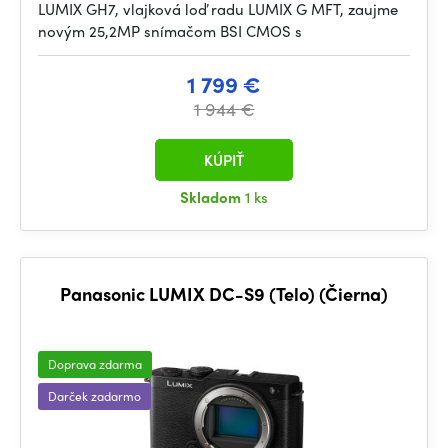
LUMIX GH7, vlajková loď radu LUMIX G MFT, zaujme
novým 25,2MP snímačom BSI CMOS s
1 799 €
1 944 €
KÚPIŤ
Skladom
1 ks
Panasonic LUMIX DC-S9 (Telo) (Čierna)
Doprava zdarma
Darček zadarmo