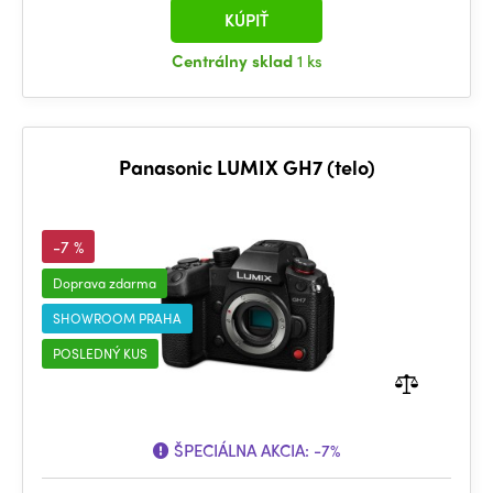
KÚPIŤ
Centrálny sklad
1 ks
Panasonic LUMIX GH7 (telo)
-7 %
Doprava zdarma
SHOWROOM PRAHA
POSLEDNÝ KUS
ŠPECIÁLNA AKCIA:
-7%