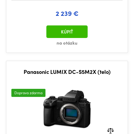
2 239 €
KÚPIŤ
na otázku
Panasonic LUMIX DC-S5M2X (telo)
Doprava zdarma