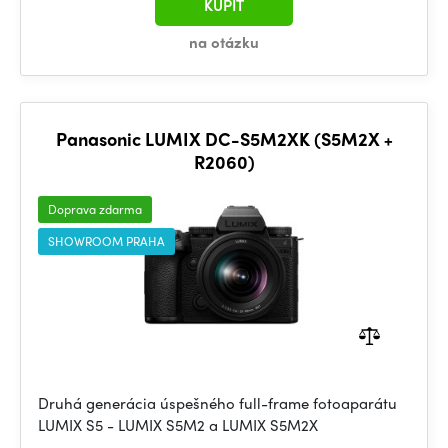
KÚPIŤ
na otázku
Panasonic LUMIX DC-S5M2XK (S5M2X +
R2060)
Doprava zdarma
SHOWROOM PRAHA
Druhá generácia úspešného full-frame fotoaparátu
LUMIX S5 - LUMIX S5M2 a LUMIX S5M2X