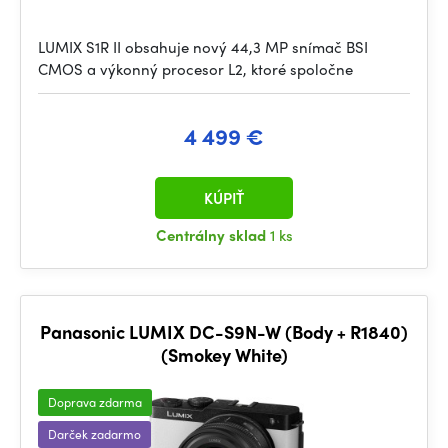
LUMIX S1R II obsahuje nový 44,3 MP snímač BSI
CMOS a výkonný procesor L2, ktoré spoločne
4 499 €
KÚPIŤ
Centrálny sklad
1 ks
Panasonic LUMIX DC-S9N-W (Body + R1840)
(Smokey White)
Doprava zdarma
Darček zadarmo