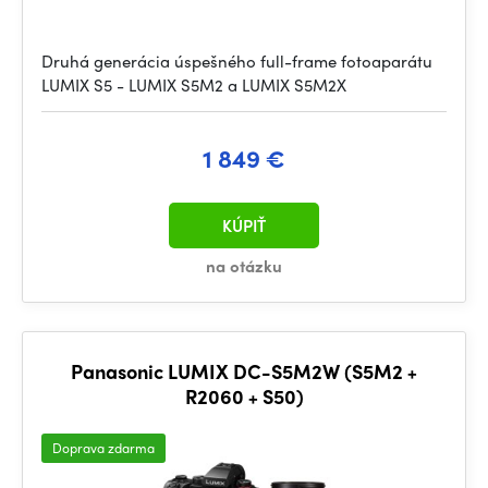
Druhá generácia úspešného full-frame fotoaparátu
LUMIX S5 - LUMIX S5M2 a LUMIX S5M2X
1 849 €
KÚPIŤ
na otázku
Panasonic LUMIX DC-S5M2W (S5M2 +
R2060 + S50)
Doprava zdarma