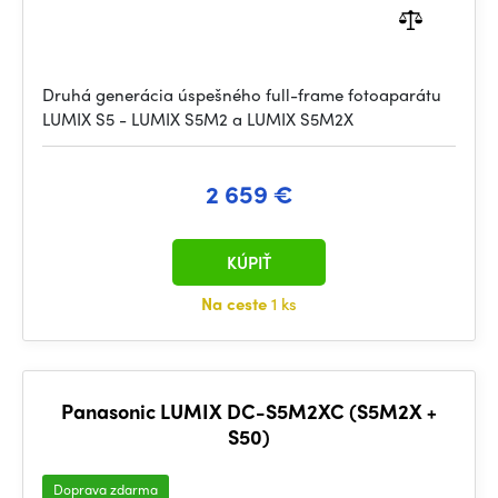
Druhá generácia úspešného full-frame fotoaparátu
LUMIX S5 - LUMIX S5M2 a LUMIX S5M2X
2 659 €
KÚPIŤ
Na ceste
1 ks
Panasonic LUMIX DC-S5M2XC (S5M2X +
S50)
Doprava zdarma