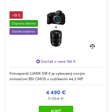
-15 %
Doprava zdarma
Darček zadarmo
Darček v cene 156 €
Fotoaparát LUMIX S1R II je vybavený novým
snímačom BSI CMOS s rozlíšením 44,3 MP
4 490 €
5 284 €
KÚPIŤ