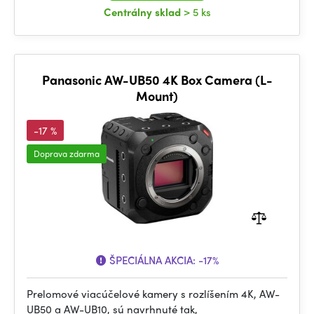
Centrálny sklad
> 5 ks
Panasonic AW-UB50 4K Box Camera (L-
Mount)
-17 %
Doprava zdarma
ŠPECIÁLNA AKCIA:
-17%
Prelomové viacúčelové kamery s rozlíšením 4K, AW-
UB50 a AW-UB10, sú navrhnuté tak,