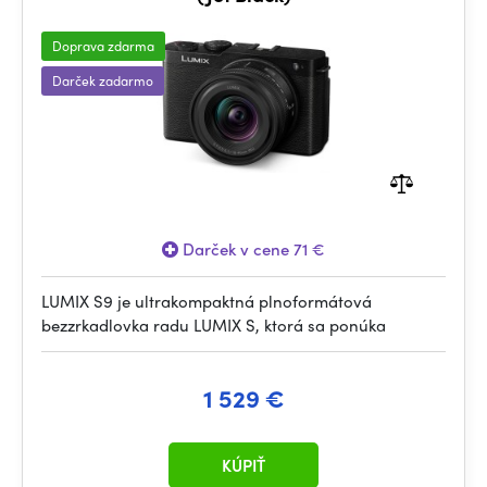
Doprava zdarma
Darček zadarmo
Darček v cene 71 €
LUMIX S9 je ultrakompaktná plnoformátová
bezzrkadlovka radu LUMIX S, ktorá sa ponúka
1 529 €
KÚPIŤ