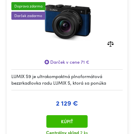
Doprava zdarma
Darček zadarmo
Darček v cene 71 €
LUMIX S9 je ultrakompaktná plnoformátová
bezzrkadlovka radu LUMIX S, ktorá sa ponúka
2 129 €
KÚPIŤ
Centrálny sklad
2 ks