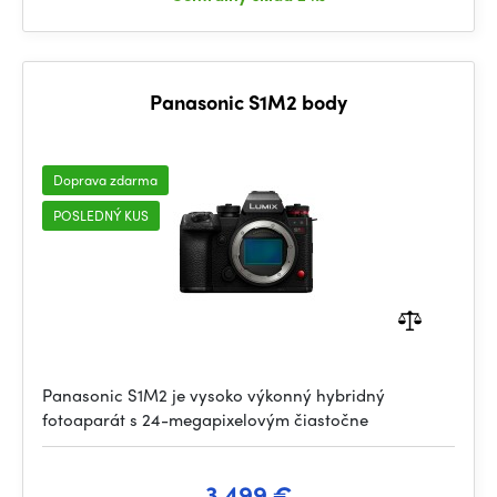
Panasonic S1M2 body
Doprava zdarma
POSLEDNÝ KUS
Panasonic S1M2 je vysoko výkonný hybridný
fotoaparát s 24-megapixelovým čiastočne
3 499 €