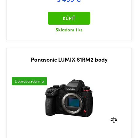
KÚPIŤ
Skladom
1 ks
Panasonic LUMIX S1RM2 body
Doprava zdarma