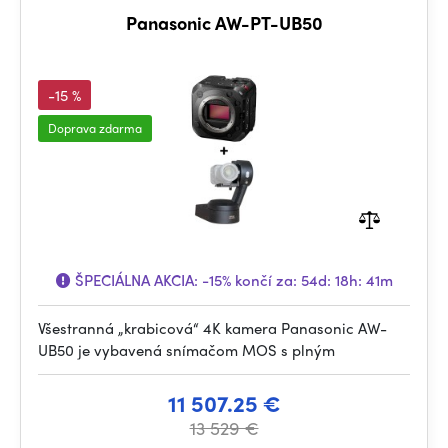
Panasonic AW-PT-UB50
-15 %
Doprava zdarma
ŠPECIÁLNA AKCIA:
-15%
končí za:
54d: 18h: 41m
Všestranná „krabicová“ 4K kamera Panasonic AW-
UB50 je vybavená snímačom MOS s plným
11 507.25 €
13 529 €