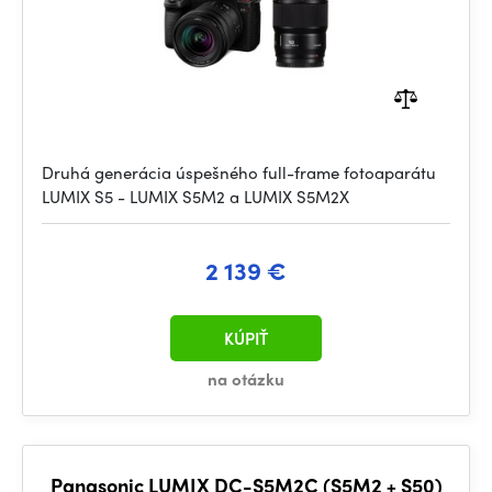
Druhá generácia úspešného full-frame fotoaparátu
LUMIX S5 - LUMIX S5M2 a LUMIX S5M2X
2 139 €
KÚPIŤ
na otázku
Panasonic LUMIX DC-S5M2C (S5M2 + S50)