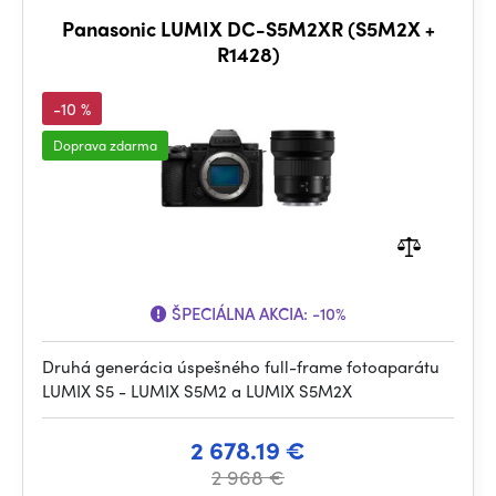
Panasonic LUMIX DC-S5M2XR (S5M2X +
R1428)
-10 %
Doprava zdarma
ŠPECIÁLNA AKCIA:
-10%
Druhá generácia úspešného full-frame fotoaparátu
LUMIX S5 - LUMIX S5M2 a LUMIX S5M2X
2 678.19 €
2 968 €