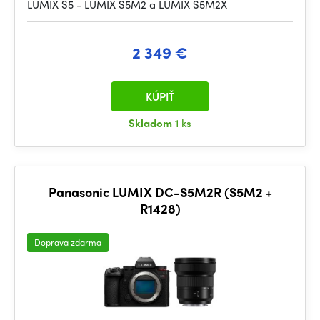
LUMIX S5 - LUMIX S5M2 a LUMIX S5M2X
2 349 €
KÚPIŤ
Skladom
1 ks
Panasonic LUMIX DC-S5M2R (S5M2 +
R1428)
Doprava zdarma