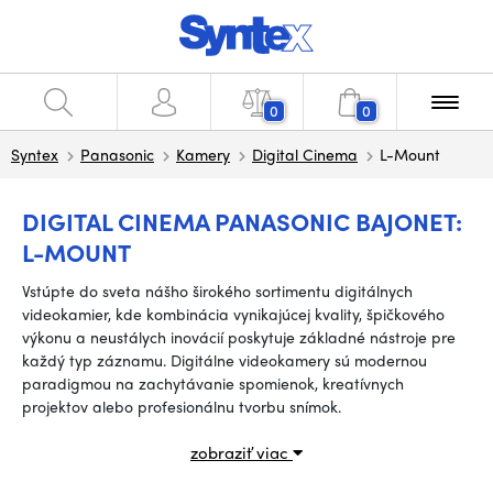
0
0
Syntex
Panasonic
Kamery
Digital Cinema
L-Mount
DIGITAL CINEMA PANASONIC BAJONET:
L-MOUNT
Vstúpte do sveta nášho širokého sortimentu digitálnych
videokamier, kde kombinácia vynikajúcej kvality, špičkového
výkonu a neustálych inovácií poskytuje základné nástroje pre
každý typ záznamu. Digitálne videokamery sú modernou
paradigmou na zachytávanie spomienok, kreatívnych
projektov alebo profesionálnu tvorbu snímok.
zobraziť viac