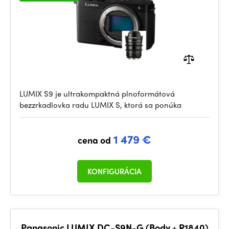
LUMIX S9 je ultrakompaktná plnoformátová
bezzrkadlovka radu LUMIX S, ktorá sa ponúka
1 479 €
cena od
KONFIGURÁCIA
Panasonic LUMIX DC-S9N-G (Body + R1840)