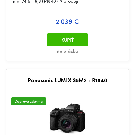
mm f/4,5 - 6,3 (R1840). V prodeji
2 039 €
KÚPIŤ
na otázku
Panasonic LUMIX S5M2 + R1840
Doprava zdarma