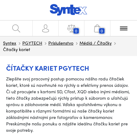
0
0
Syntex
PGYTECH
Príslušenstvo
Médiá / Čítačky
Čítačky kariet
ČÍTAČKY KARIET PGYTECH
Zlepšite svoj pracovný postup pomocou nášho radu čítačiek
kariet, ktoré sú navrhnuté na rýchly a efektívny prenos údajov.
Či už pracujete s kartami SD, CFast, XQD alebo inými médiami,
tieto čítačky zabezpečujú rýchly prístup k súborom a uľahčujú
správu a zálohovanie médií. Vďaka spoľahlivému výkonu a
kompatibilite s rôznymi formátmi sú naše čítačky kariet
základnými nástrojmi pre fotografov a kameramanov.
Preskúmajte našu ponuku a nájdite ideálnu čítačku kariet pre
svoje potreby.