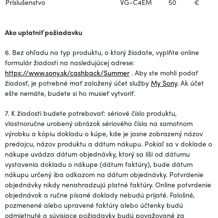
Príslušenstvo
VG-C4EM
50
€
Ako uplatniť požiadavku
6. Bez ohľadu na typ produktu, o ktorý žiadate, vyplňte online
formulár žiadosti na nasledujúcej adrese:
https://www.sony.sk/cashback/Summer
. Aby ste mohli podať
žiadosť, je potrebné mať založený účet služby
My Sony
. Ak účet
ešte nemáte, budete si ho musieť vytvoriť.
7. K žiadosti budete potrebovať: sériové číslo produktu,
vlastnoručne urobený obrázok sériového čísla na samotnom
výrobku a kópiu dokladu o kúpe, kde je jasne zobrazený názov
predajcu, názov produktu a dátum nákupu. Pokiaľ sa v doklade o
nákupe uvádza dátum objednávky, ktorý sa líši od dátumu
vystavenia dokladu o nákupe (dátum faktúry), bude dátum
nákupu určený iba odkazom na dátum objednávky. Potvrdenie
objednávky nikdy nenahradzujú platné faktúry. Online potvrdenie
objednávok a ručne písané doklady nebudú prijaté. Falošné,
pozmenené alebo upravené faktúry alebo účtenky budú
odmietnuté a súvisiace požiadavky budú považované za