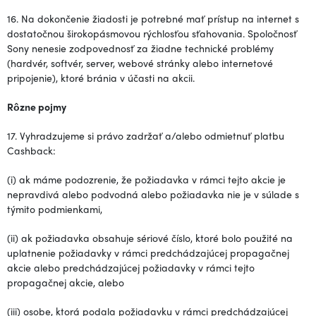
16. Na dokončenie žiadosti je potrebné mať prístup na internet s
dostatočnou širokopásmovou rýchlosťou sťahovania. Spoločnosť
Sony nenesie zodpovednosť za žiadne technické problémy
(hardvér, softvér, server, webové stránky alebo internetové
pripojenie), ktoré bránia v účasti na akcii.
Rôzne pojmy
17. Vyhradzujeme si právo zadržať a/alebo odmietnuť platbu
Cashback:
(i) ak máme podozrenie, že požiadavka v rámci tejto akcie je
nepravdivá alebo podvodná alebo požiadavka nie je v súlade s
týmito podmienkami,
(ii) ak požiadavka obsahuje sériové číslo, ktoré bolo použité na
uplatnenie požiadavky v rámci predchádzajúcej propagačnej
akcie alebo predchádzajúcej požiadavky v rámci tejto
propagačnej akcie, alebo
(iii) osobe, ktorá podala požiadavku v rámci predchádzajúcej