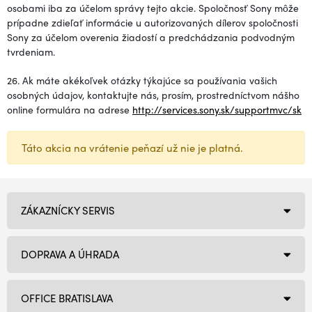
osobami iba za účelom správy tejto akcie. Spoločnosť Sony môže
prípadne zdieľať informácie u autorizovaných dílerov spoločnosti
Sony za účelom overenia žiadostí a predchádzania podvodným
tvrdeniam.
26. Ak máte akékoľvek otázky týkajúce sa používania vašich
osobných údajov, kontaktujte nás, prosím, prostredníctvom nášho
online formulára na adrese
http://services.sony.sk/supportmvc/sk
Táto akcia na vrátenie peňazí už nie je platná.
ZÁKAZNÍCKY SERVIS
DOPRAVA A ÚHRADA
OFFICE BRATISLAVA