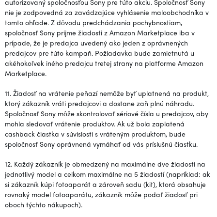
autorizovaný spoločnosťou Sony pre túto akciu. Spoločnosť Sony
nie je zodpovedná za zavádzajúce vyhlásenie maloobchodníka v
tomto ohľade. Z dôvodu predchádzania pochybnostiam,
spoločnosť Sony prijme žiadosti z Amazon Marketplace iba v
prípade, že je predajca uvedený ako jeden z oprávnených
predajcov pre túto kampaň. Požiadavka bude zamietnutá u
akéhokoľvek iného predajcu tretej strany na platforme Amazon
Marketplace.
11. Žiadosť na vrátenie peňazí nemôže byť uplatnená na produkt,
ktorý zákazník vráti predajcovi a dostane zaň plnú náhradu.
Spoločnosť Sony môže skontrolovať sériové čísla u predajcov, aby
mohla sledovať vrátenie produktov. Ak už bola zaplatená
cashback čiastka v súvislosti s vráteným produktom, bude
spoločnosť Sony oprávnená vymáhať od vás príslušnú čiastku.
12. Každý zákazník je obmedzený na maximálne dve žiadosti na
jednotlivý model a celkom maximálne na 5 žiadostí (napríklad: ak
si zákazník kúpi fotoaparát a zároveň sadu (kit), ktorá obsahuje
rovnaký model fotoaparátu, zákazník môže podať žiadosť pri
oboch týchto nákupoch).