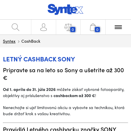
0
0
Syntex
CashBack
LETNÝ CASHBACK SONY
Pripravte sa na leto so Sony a ušetrite až 300
€
Od 1. apríla do 31. júla 2026
môžete získať vybrané fotoaparáty,
objektívy aj príslušenstvo s
cashbackom až 300 €
!
Nenechajte si ujsť limitovanú akciu a vybavte sa technikou, ktorá
bude držať krok s vašou kreativitou.
Pravidlá Letného cashbacku značky SONY