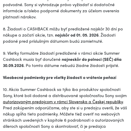
podvodné. Sony si vyhradzuje právo vyžiadať si dodatočné
informácie a/alebo podporné dokumenty za účelom overenia
platnosti nárokov.
8. Žiadosti o CASHBACK môžu byť predložené najskôr 30 dní po
nákupe a začatí akcie, tzn.
najskôr od 01. 05. 2026
. Žiadosti
podané pred príslušným dátumom budú zamietnuté.
9. Všetky formuláre žiadostí predložené v rámci akcie Summer
Cashback musia byť doručené
najneskôr do polnoci (SEČ) dňa
30.09.2026
. Po tomto dátume nebudú žiadne žiadosti prijaté.
Všeobecné podmienky pre všetky žiadosti o vrátenie peňazí
10. Akcia Summer Cashback sa týka iba produktov spoločnosti
Sony, ktoré boli dodané a distribuované spoločnosťou Sony svojim
autorizovaným predajcom v rámci Slovenska a Českej republiky
.
Pred zakúpením odporúčame, aby ste si u predajcu overili, že váš
nákup spĺňa tieto podmienky. Môžete tiež overiť na webových
stránkach uvedených v kapitole 6 podrobnosti o autorizovaných
díleroch spoločnosti Sony a skontrolovať, či je predajca