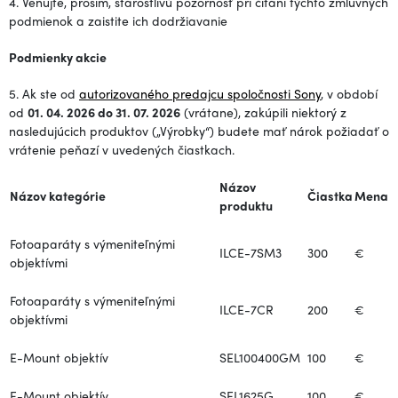
4. Venujte, prosím, starostlivú pozornosť pri čítaní týchto zmluvných
podmienok a zaistite ich dodržiavanie
Podmienky akcie
5. Ak ste od
autorizovaného predajcu spoločnosti Sony
, v období
od
01. 04. 2026 do 31. 07. 2026
(vrátane), zakúpili niektorý z
nasledujúcich produktov („Výrobky“) budete mať nárok požiadať o
vrátenie peňazí v uvedených čiastkach.
Názov
Názov kategórie
Čiastka
Mena
produktu
Fotoaparáty s výmeniteľnými
ILCE-7SM3
300
€
objektívmi
Fotoaparáty s výmeniteľnými
ILCE-7CR
200
€
objektívmi
E-Mount objektív
SEL100400GM
100
€
E-Mount objektív
SEL1625G
100
€