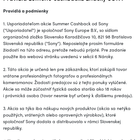
Pravidlá a podmienky
1.
Usporiadateľom akcie Summer Cashback od Sony
("Usporiadateľ") je spoločnosť
Sony Europe B.V., so sídlom
organizačná zložka Slovensko Karadžičova 10, 821 98 Bratislava
Slovenská republika ("Sony"). Neposielajte prosím formuláre
žiadostí na túto adresu, pretože nebudú prijaté. Pre zadanie
použite iba webovú stránku uvedenú v sekcii 6 Nároky
.
2.
Táto akcia je určená len pre zákazníkov, ktorí zakúpili tovar
vrátane profesionálnych fotografov a profesionálnych
kameramanov. Žiadosti predajcov sú z tejto ponuky vylúčené.
Akcie sa môže zúčastniť fyzická osoba staršia ako 18 rokov
i právnická osoba (tovar nesmie byť určený k ďalšiemu predaju).
3. Akcia sa týka iba nákupu nových produktov (akcia sa netýka
použitých, vrátených alebo opravených výrobkov), ktoré
spoločnosť Sony dodala a distribuovala v rámci Slovenskej
republiky.