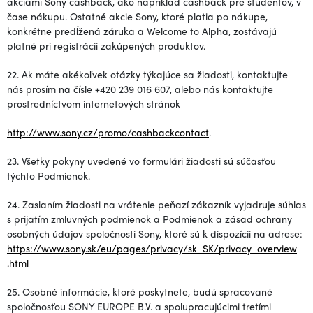
akciami Sony cashback, ako napríklad cashback pre študentov, v
čase nákupu. Ostatné akcie Sony, ktoré platia po nákupe,
konkrétne predĺžená záruka a Welcome to Alpha, zostávajú
platné pri registrácii zakúpených produktov.
22. Ak máte akékoľvek otázky týkajúce sa žiadosti, kontaktujte
nás prosím na čísle +420 239 016 607, alebo nás kontaktujte
prostredníctvom internetových stránok
http://www.sony.cz/promo/cashbackcontact
.
23. Všetky pokyny uvedené vo formulári žiadosti sú súčasťou
týchto Podmienok.
24. Zaslaním žiadosti na vrátenie peňazí zákazník vyjadruje súhlas
s prijatím zmluvných podmienok a Podmienok a zásad ochrany
osobných údajov spoločnosti Sony, ktoré sú k dispozícii na adrese:
https://www.sony.sk/eu/pages/privacy/sk_SK/privacy_overview
.html
25. Osobné informácie, ktoré poskytnete, budú spracované
spoločnosťou SONY EUROPE B.V. a spolupracujúcimi tretími