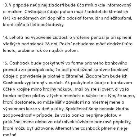
13. V prípade neúplnej žiadosti bude účastník akcie informovaný
e-mailom. Chýbajúce údaje potom musí žiadateľ do štrnástich
(14) kalendárnych dní doplniť a odoslať formulár s náležitosťami,
ktoré spĺňajú tieto požiadavky.
14. Lehota na vybavenie žiadosti o vrátenie peňazí je pri splnení
všetkých podmienok 28 dní. Pokiaľ nebudeme môcť dodržať túto
lehotu, urobíme tak čo najskôr potom.
15. Cashback bude poskytnutý vo forme priameho bankového
prevodu za predpokladu, že boli predložené správne bankové
údaje a potvrdenie je platné a čitateľné. Žiadateľom bude ich
Cashback vyplatený v eurách. Ak poskytnete údaje o bankovom
účte v krajine mimo krajiny nákupu, mali by ste si overiť, či vaša
banka prijíma platby v týchto menách, a súhlasíte s tým, že suma,
ktorú dostanete, sa môže líšiť v závislosti na miestnej mene a
výmennom kurze v deň platby. Spoločnosť Sony nenesie žiadnu
zodpovednosť v prípade, že vaša banka neprijme platbu v
príslušnej mene alebo za akékoľvek súvisiace bankové poplatky,
ktoré môžu byť účtované. Alternatívne cashback plnenie nie je
možné.