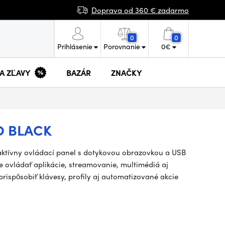
Doprava od 360 € zadarmo
0
0
Prihlásenie
Porovnanie
0
€
 A ZĽAVY
BAZÁR
ZNAČKY
 BLACK
raktívny ovládací panel s dotykovou obrazovkou a USB
ovládať aplikácie, streamovanie, multimédiá aj
ispôsobiť klávesy, profily aj automatizované akcie