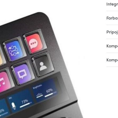
Integ
Farba
Pripo
Kompa
Kompa