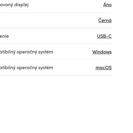
rovaný displej
Áno
Černá
jenie
USB-C
tibilný operačný systém
Windows
tibilný operačný systém
macOS