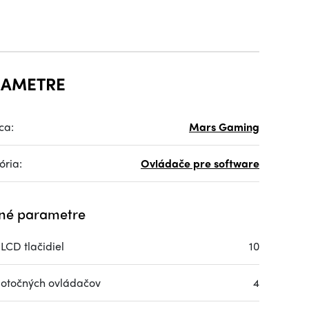
RAMETRE
ca:
Mars Gaming
ória:
Ovládače pre software
né parametre
LCD tlačidiel
10
 otočných ovládačov
4