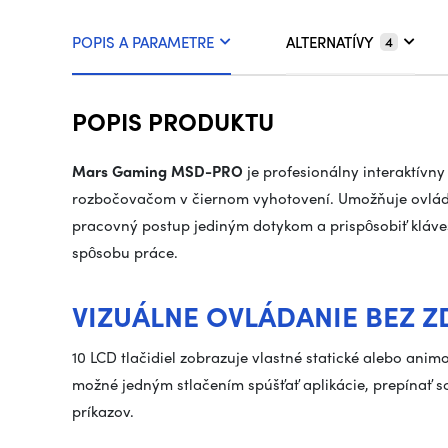
POPIS A PARAMETRE
ALTERNATÍVY
4
POPIS PRODUKTU
Mars Gaming MSD-PRO
je profesionálny interaktívn
rozbočovačom v čiernom vyhotovení. Umožňuje ovládať
pracovný postup jediným dotykom a prispôsobiť kláve
spôsobu práce.
VIZUÁLNE OVLÁDANIE BEZ Z
10 LCD tlačidiel zobrazuje vlastné statické alebo an
možné jedným stlačením spúšťať aplikácie, prepínať s
príkazov.