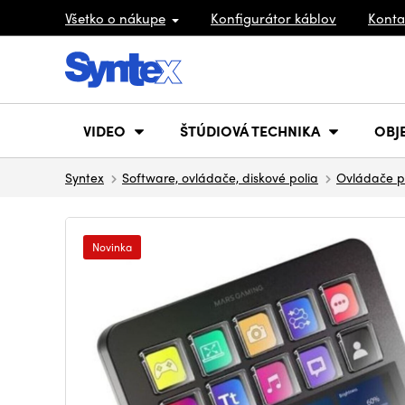
Všetko o nákupe
Konfigurátor káblov
Konta
VIDEO
ŠTÚDIOVÁ TECHNIKA
OBJ
Syntex
Software, ovládače, diskové polia
Ovládače p
Novinka