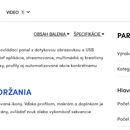
VIDEO
1
PA
OBSAH BALENIA
ŠPECIFIKÁCIE
y ovládací panel s dotykovou obrazovkou a USB
Výrob
 aplikácie, streamovanie, multimédiá aj kreatívny
sy, profily aj automatizované akcie konkrétnemu
Kateg
DRŽANIA
Hlav
Počet 
imované ikony. Vďaka profilom, makrám a doplnkom je
cény, ovládať zvuk alebo vykonávať sekvencie
Počet