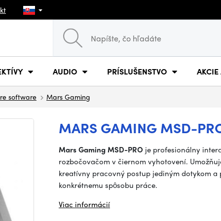
kt
EKTÍVY
AUDIO
PRÍSLUŠENSTVO
AKCIE
re software
Mars Gaming
MARS GAMING MSD-PRO
Mars Gaming MSD-PRO
je profesionálny inte
rozbočovačom v čiernom vyhotovení. Umožňuje 
kreatívny pracovný postup jediným dotykom a pr
konkrétnemu spôsobu práce.
Viac informácií