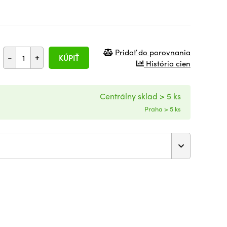
Pridať do porovnania
-
+
KÚPIŤ
História cien
Centrálny sklad > 5 ks
Praha > 5 ks