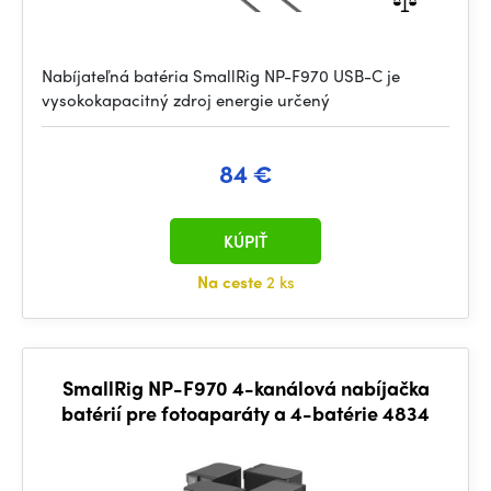
Nabíjateľná batéria SmallRig NP-F970 USB-C je
vysokokapacitný zdroj energie určený
84 €
KÚPIŤ
Na ceste
2 ks
SmallRig NP-F970 4-kanálová nabíjačka
batérií pre fotoaparáty a 4-batérie 4834