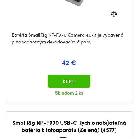
Batéria SmallRig NP-F970 Camera 4073 je vybavená
plnohodnotným dekódovacím čipom,
42 €
KÚPIŤ
Skladom
2 ks
SmallRig NP-F970 USB-C Rýchlo nabíjateľná
batéria k fotoaparátu (Zelená) (4577)