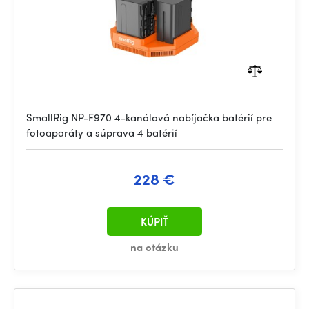
SmallRig NP-F970 4-kanálová nabíjačka batérií pre
fotoaparáty a súprava 4 batérií
228 €
KÚPIŤ
na otázku