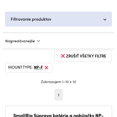
Filtrovanie produktov
Najpredávanejšie
ZRUŠIŤ VŠETKY FILTRE
MOUNT TYPE:
NP-F
Zobrazujem 1-10 z 10
1
SmallRig Súprava batérie a nabíjačky NP-