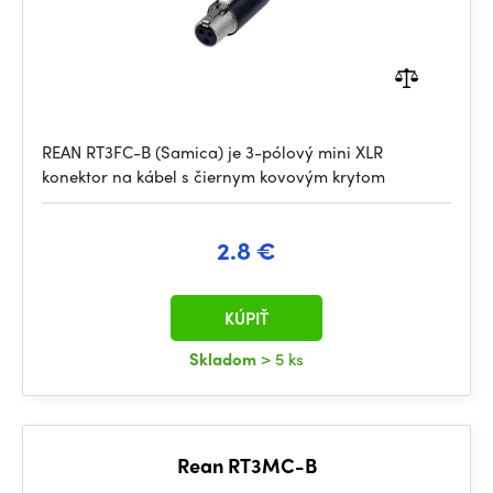
REAN RT3FC-B (Samica) je 3-pólový mini XLR
konektor na kábel s čiernym kovovým krytom
2.8 €
KÚPIŤ
Skladom
> 5 ks
Rean RT3MC-B