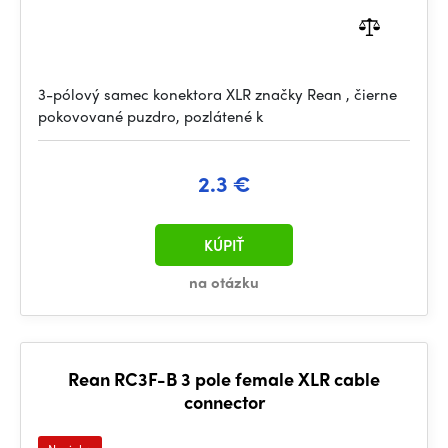
3-pólový samec konektora XLR značky Rean , čierne
pokovované puzdro, pozlátené k
2.3 €
KÚPIŤ
na otázku
Rean RC3F-B 3 pole female XLR cable
connector