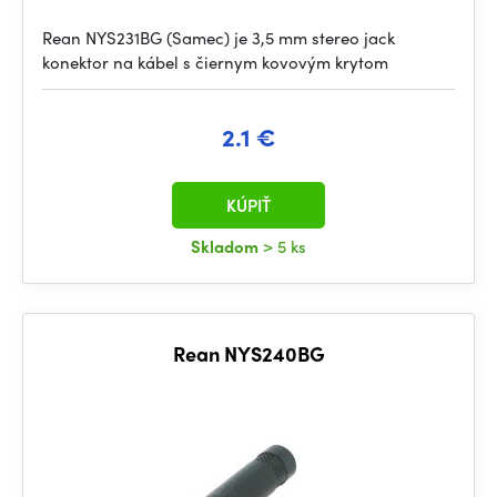
Rean NYS231BG (Samec) je 3,5 mm stereo jack
konektor na kábel s čiernym kovovým krytom
2.1 €
KÚPIŤ
Skladom
> 5 ks
Rean NYS240BG