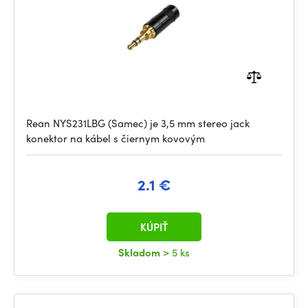
Rean NYS231LBG (Samec) je 3,5 mm stereo jack
konektor na kábel s čiernym kovovým
2.1 €
KÚPIŤ
Skladom
> 5 ks