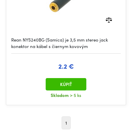
Rean NYS240BG (Samica) je 3,5 mm stereo jack
konektor na kábel s čiernym kovovým
2.2 €
KÚPIŤ
Skladom
> 5 ks
1