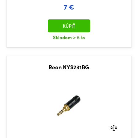
7 €
KÚPIŤ
Skladom
> 5 ks
Rean NYS231BG